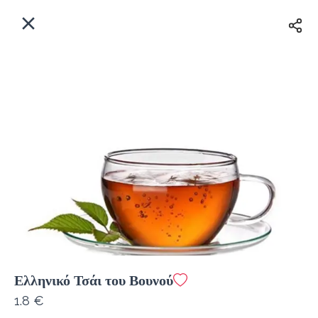
EL
Αρχική
Πού παραδίδουμε;
Συνδεθείτε
Άμεσα
Delivery
Εγγραφή
Ελληνικό Τσάι του Βουνού
Coffeebrands Θησέως 1
1.8 €
Κόστος παράδοσης
0.0 €
12Λεπτό
0.0 km
5
•
•
•