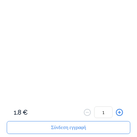
Αλμυρά Snacks
Κριτσίνι σταρένιο
1.5 €
Προσθήκη
Κριτσίνι ολικής
1.5 €
1.8 €
Προσθήκη
Σύνδεση εγγραφή
Αρχική
Αναζήτηση
Καλάθι μου
Παραγγελίες
Προφίλ