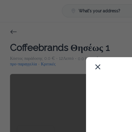
What's your address?
Coffeebrands Θησέως 1
Κόστος παράδοσης
0.0 €
12Λεπτό
0.0 km
5
•
•
•
προ-παραγγελία
Κριτικές
•