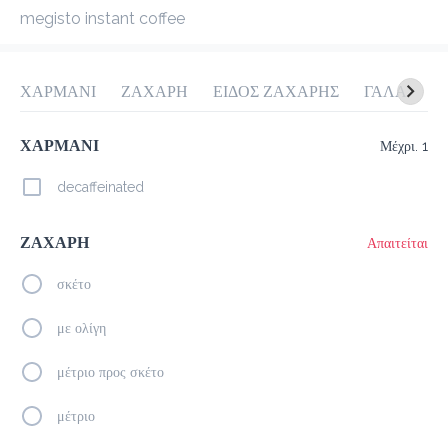
megisto instant coffee
προ-παραγγελία
Κριτικές
•
Όλες
ΧΑΡΜΑΝΙ
ΖΑΧΑΡΗ
ΕΙΔΟΣ ΖΑΧΑΡΗΣ
ΓΑΛΑ
Μ
ΧΑΡΜΑΝΙ
Μέχρι. 1
decaffeinated
ΖΑΧΑΡΗ
Απαιτείται
σκέτο
με ολίγη
μέτριο προς σκέτο
μέτριο