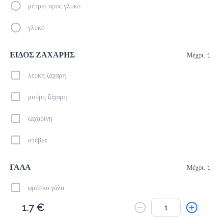
Το μενού δεν είναι διαθέσιμο.
μέτριο προς γλυκό
Πίσω
γλυκό
ΕΙΔΟΣ ΖΑΧΑΡΗΣ
Μέχρι. 1
λευκή ζάχαρη
μαύρη ζάχαρη
ζαχαρίνη
στέβια
ΓΑΛΑ
Μέχρι. 1
φρέσκο γάλα
1.7 €
εβαπορέ