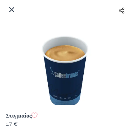
EL
Αρχική
Πού παραδίδουμε;
Συνδεθείτε
Άμεσα
Delivery
Εγγραφή
Στιγμιαίος
Coffeebrands Θησέως 1
1.7 €
Κόστος παράδοσης
0.0 €
12Λεπτό
0.0 km
5
•
•
•