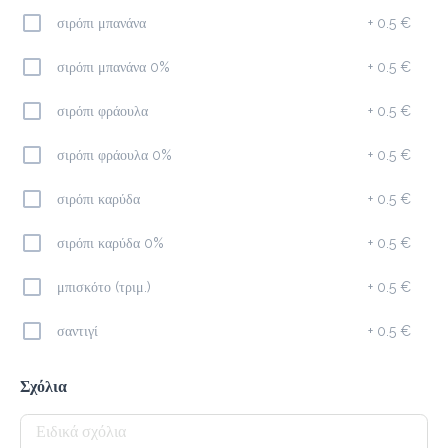
σιρόπι μπανάνα
+
0.5 €
Προσθήκη
σιρόπι μπανάνα 0%
+
0.5 €
σιρόπι φράουλα
+
0.5 €
Ice Latte
2.2 €
σιρόπι φράουλα 0%
+
0.5 €
megisto espresso
σιρόπι καρύδα
+
0.5 €
Προσθήκη
σιρόπι καρύδα 0%
+
0.5 €
μπισκότο (τριμ.)
+
0.5 €
Φίλτρου
2.0 €
σαντιγί
+
0.5 €
megisto filter
Σχόλια
Προσθήκη