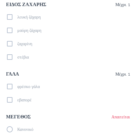
ΕΙΔΟΣ ΖΑΧΑΡΗΣ
Μέχρι. 1
Καφέδες
λευκή ζάχαρη
μαύρη ζάχαρη
Espresso
1.5 €
ζαχαρίνη
στέβια
Προσθήκη
ΓΑΛΑ
Μέχρι. 1
φρέσκο γάλα
Cappuccino
1.8 €
εβαπορέ
ΜΕΓΕΘΟΣ
Απαιτείται
Προσθήκη
Κανονικό