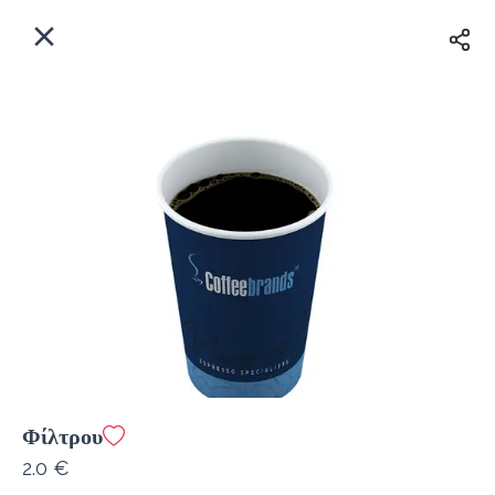
EL
Αρχική
Πού παραδίδουμε;
Συνδεθείτε
Άμεσα
Delivery
Εγγραφή
Φίλτρου
Coffeebrands Θησέως 1
2.0 €
Κόστος παράδοσης
0.0 €
12Λεπτό
0.0 km
5
•
•
•