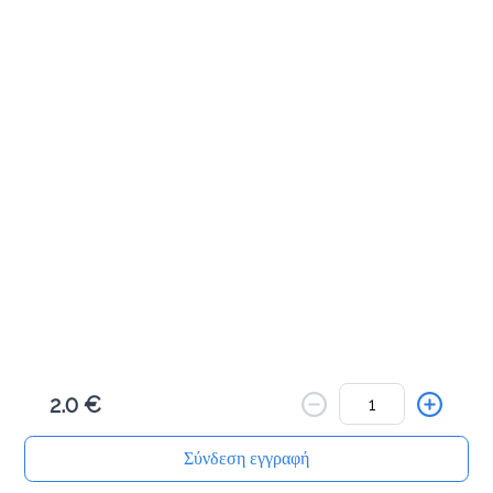
Αλμυρά Snacks
Κριτσίνι σταρένιο
1.5 €
Προσθήκη
Κριτσίνι ολικής
1.5 €
2.0 €
Προσθήκη
Σύνδεση εγγραφή
Αρχική
Αναζήτηση
Καλάθι μου
Παραγγελίες
Προφίλ