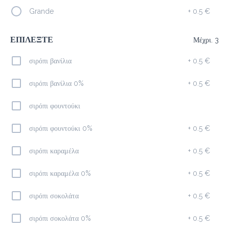
Grande
+
0.5 €
Freddo Cappuccino
2.2 €
ΕΠΙΛΕΞΤΕ
Μέχρι. 3
σιρόπι βανίλια
+
0.5 €
Προσθήκη
σιρόπι βανίλια 0%
+
0.5 €
σιρόπι φουντούκι
Americano
1.5 €
σιρόπι φουντούκι 0%
+
0.5 €
megisto espresso
σιρόπι καραμέλα
+
0.5 €
Προσθήκη
σιρόπι καραμέλα 0%
+
0.5 €
σιρόπι σοκολάτα
+
0.5 €
Freddo Espresso
2.0 €
σιρόπι σοκολάτα 0%
+
0.5 €