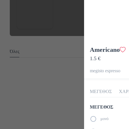
Americano
Όλες
1.5 €
megisto espresso
ΜΕΓΕΘΟΣ
ΧΑΡ
ΜΕΓΕΘΟΣ
μονό