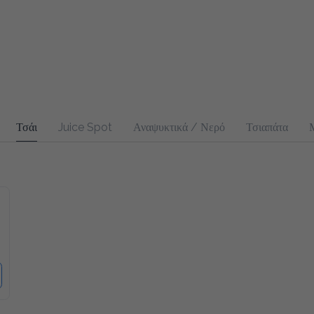
Τσάι
Juice Spot
Αναψυκτικά / Νερό
Τσιαπάτα
Μπακ