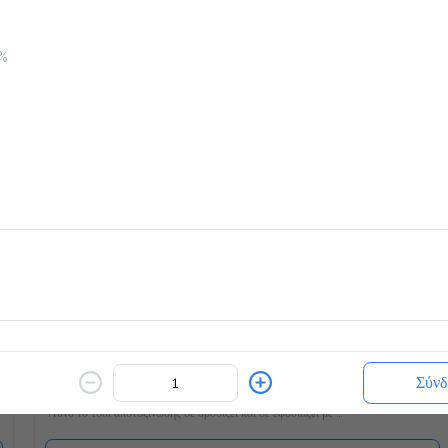
2.2 €
ζεστό ή κρύο
0%
Προσθήκη
Coffeebrands Mocha με δόση Espresso
3.0 €
Προσθήκη
Slim Teatox (κρύο)
2.5 €
Σύνδ
Τι είναι το TeaTox;

Αυτό το τσάι αποτοξίνωσης σε δροσίζει και σε εφοδιάζει με 
22 βιταμίνες και μέταλλα και είναι γεμάτο υγιεινά υλικά όπως 
Matcha, κουρκουμά και φυσικά γλυκομαννάνη, το οποίο σε 