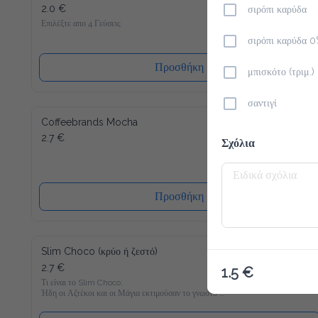
2.0 €
σιρόπι καρύδα
Επιλέξτε απο 4 Γεύσεις
σιρόπι καρύδα 
Προσθήκη
μπισκότο (τριμ.)
σαντιγί
Coffeebrands Mocha
2.7 €
Σχόλια
Προσθήκη
Slim Choco (κρύο ή ζεστό)
2.7 €
1.5 €
Τι είναι το Slim Choco;

Ήδη οι Αζτέκοι και οι Μάγια εκτιμούσαν το γνωστό 
Powerdrink "ζεστή σοκολάτα". Συνήθως και μόνο στην σκέψη 
μας τρέχουν τα σάλια απ΄το στόμα, αλλά στο τωρινό 