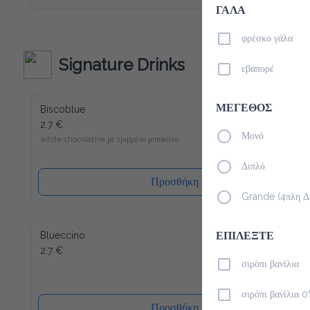
καινούριο σου αγαπημένο ρόφημα για να ξεκινήσεις την ημέρα 
ΓΑΛΑ
σου. Παρόλο που περιέχει λίγες θερμίδες και είναι άνευ 
ζάχαρης, μπορούμε να σας εγγυηθούμε την τυπική Latte 
Macchiato γεύση! Γλυκύτητα χωρίς τύψεις - και αυτό ακόμα 
φρέσκο γάλα
γεμάτο βιταμίνες και μέταλλα. Το Slim Coffee περιέχει επίσης 
καφεΐνη.
Signature Drinks
εβαπορέ
Biscoblue
ΜΕΓΕΘΟΣ
2.7 €
white chocolatina με τριμμένο μπισκότο
Μονό
Διπλό
Προσθήκη
Grande (4πλη Δό
Blueccino
ΕΠΙΛΕΞΤΕ
2.7 €
σιρόπι βανίλια
σιρόπι βανίλια 
Προσθήκη