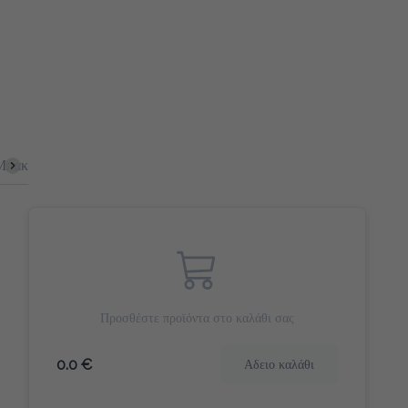
έτες
Bagel
Αλμυρά Snacks
Πίτες
Γιαούρτια
Κομμ
Προσθέστε προϊόντα στο καλάθι σας
0.0 €
Αδειο καλάθι