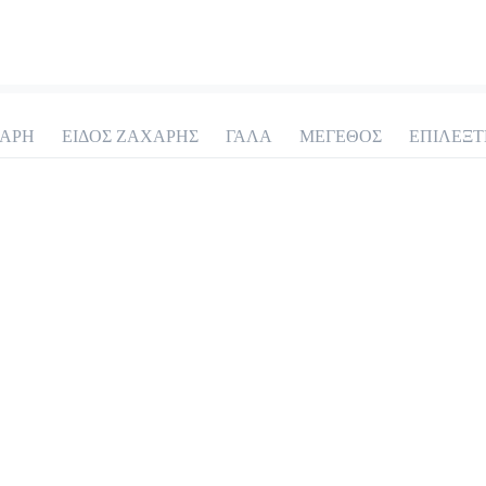
Ice Latte
2.2 €
megisto espresso
ΑΡΗ
ΕΙΔΟΣ ΖΑΧΑΡΗΣ
ΓΑΛΑ
ΜΕΓΕΘΟΣ
ΕΠΙΛΕΞΤ
Προσθήκη
Espresso Macchiato
1.8 €
Προσθήκη
Φραπέ
1.7 €
megisto instant coffee