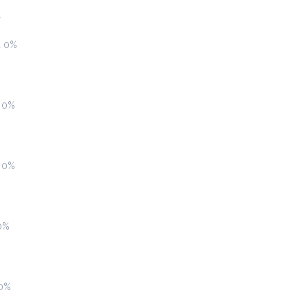
ι
ι 0%
Milk Shake
2.5 €
α 0%
Προσθήκη
α 0%
Kisschoco
2.7 €
ζεστό ή κρύο
0%
Προσθήκη
 0%
Chocolatina