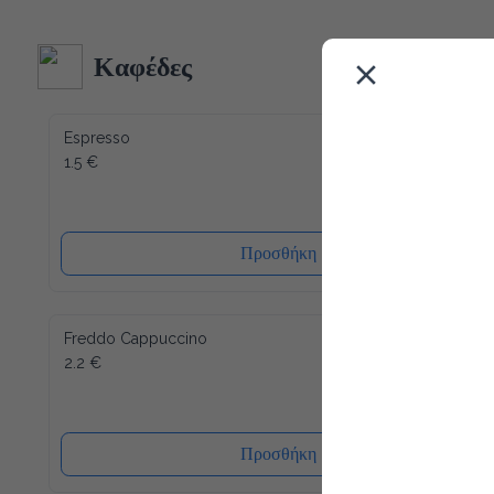
κατασκευή και δεδομένου ότι όλα τα υλικά του είναι 
ανακυκλώσιμα (και το καπάκι), η συσκευασία μας έχει τον 
λιγότερο δυνατό αντίκτυπο στο περιβάλλον. Ενώ ένα άλλο 
Καφέδες
πλεονέκτημα είναι ότι το καπάκι κλείνει ξανά, μετά από κάθε 
χρήση, έτσι ώστε το νερό να διατηρείται πάντα φρέσκο ​​και 
υγιεινό.
Espresso
1.5 €
Προσθήκη
Freddo Cappuccino
2.2 €
Προσθήκη