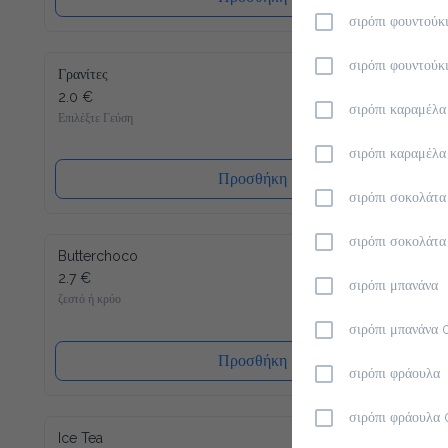
σιρόπι φουντούκ
σιρόπι φουντούκ
Γρανίτες
2.0 €
σιρόπι καραμέλα
Επιλέξτε Γεύση
σιρόπι καραμέλ
Προσθήκη
σιρόπι σοκολάτα
σιρόπι σοκολάτ
Butterchoco
2.7 €
σιρόπι μπανάνα
ζεστό ή κρύο
σιρόπι μπανάνα 
Προσθήκη
σιρόπι φράουλα
σιρόπι φράουλα
Ice Tea