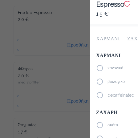
Espresso
Freddo Espresso
1.5 €
2.0 €
ΧΑΡΜΑΝΙ
ΖΑΧ
Προσθήκη
ΧΑΡΜΑΝΙ
Φίλτρου
κανονικό
2.0 €
megisto filter
βιολογικό
decaffeinated
Προσθήκη
ΖΑΧΑΡΗ
Στιγμιαίος
σκέτο
1.7 €
megisto instant coffee