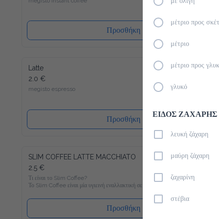
με ολίγη
μέτριο προς σκέ
Προσθήκη
μέτριο
Latte
μέτριο προς γλυ
2.0 €
megisto espresso
γλυκό
ΕΙΔΟΣ ΖΑΧΑΡΗΣ
Προσθήκη
λευκή ζάχαρη
SLIM COFFEE LATTE MACCHIATO
μαύρη ζάχαρη
2.5 €
Τι είναι το Slim Coffee?

ζαχαρίνη
Το Slim Coffee είναι μία υγιεινή εναλλακτική σε σχέση με τον 
συνηθισμένο στιγμιαίο καφέ, ο οποίος είναι γεμάτος σε 
ζάχαρη. Γνώριζες πως πχ. ένας κλασσικός στιγμιαίος καφές με 
στέβια
γάλα περιέχει περίπου 400 θερμίδες ανά 100 ml; Με μόνο 6 
Προσθήκη
θερμίδες ανά 100 ml θα γίνει ο Slim Coffee Latte Macchiato το 