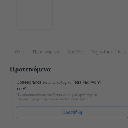
Όλες
Προτεινόμενα
Καφέδες
Signature Drinks
Προτεινόμενα
Coffeebrands Νερό Οικολογικό Tetra Pak 750ml
1.0 €
Η Coffeebrands παρουσιάζει το νέο εμφιαλωμένο νερό σε μία 
καινοτόμα χάρτινη συσκευασία Tetra Pak 750ml.

Το νέο νερό Coffeebrands είναι πλούσιο σε μαγνήσιο με 
ιδανικές αναλογίες μετάλλων και σε χάρτινη συσκευασία Tetra 
Pak που θα επιτρέπει στους καταναλωτές μας να 
Προσθήκη
απολαμβάνουν το εμφιαλωμένο νερό με νέο και φιλικό προς 
το περιβάλλον τρόπο!

Ακολουθώντας τα αυστηρότερα ποιοτικά πρότυπα στην 