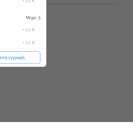
+
1.0 €
Μέχρι. 5
+
1.0 €
+
1.0 €
+
1.0 €
εση εγγραφή
+
0.5 €
+
0.7 €
+
0.5 €