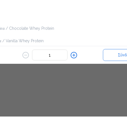
εν είναι διαθέσιμο.
άτα / Chocolate Whey Protein
Πίσω
α / Vanilla Whey Protein
rulina
Σύνδ
 Linseed
/ Peanut Butter