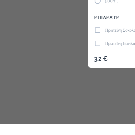
500ml
ΕΠΙΛΕΞΤΕ
Το μενού δ
Πρωτεΐνη Σοκολ
Πρωτεΐνη Βανίλι
Σπιρουλίνα / Spi
3.2 €
Λιναρόσπορος /
Φυστικοβούτυρο 
Chia Seeds
Σχόλια