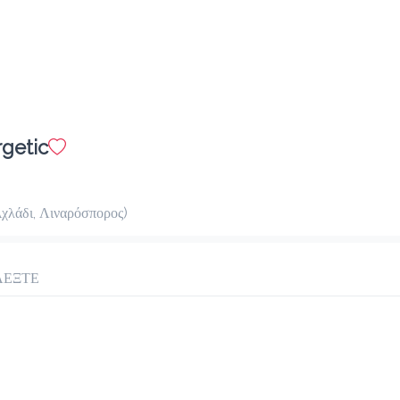
rgetic
χλάδι, Λιναρόσπορος)
ΛΕΞΤΕ