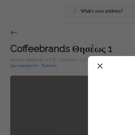
What's your address?
Coffeebrands Θησέως 1
Κόστος παράδοσης
0.0 €
12Λεπτό
0.0 km
5
•
•
•
προ-παραγγελία
Κριτικές
•