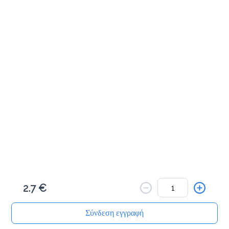
Αλμυρά Snacks
Κριτσίνι σταρένιο
1.5 €
Προσθήκη
Κριτσίνι ολικής
1.5 €
2.7 €
Προσθήκη
Σύνδεση εγγραφή
Αρχική
Αναζήτηση
Καλάθι μου
Παραγγελίες
Προφίλ