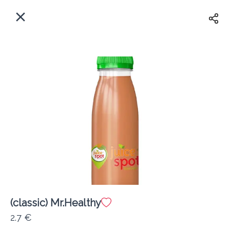
EL
Αρχική
Πού παραδίδουμε;
Συνδεθείτε
Άμεσα
Delivery
Εγγραφή
(classic) Mr.Healthy
Coffeebrands Θησέως 1
2.7 €
Κόστος παράδοσης
0.0 €
12Λεπτό
0.0 km
5
•
•
•