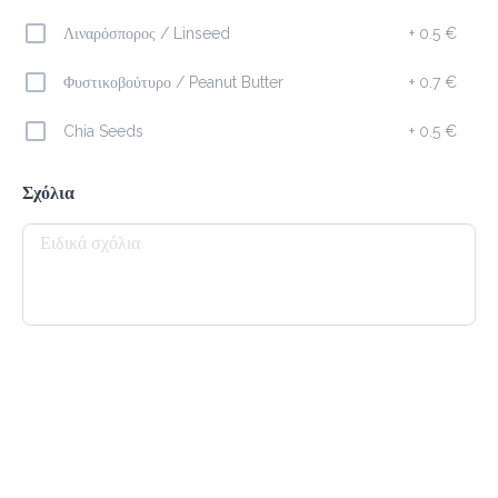
Λιναρόσπορος / Linseed
+
0.5 €
Καφέδες
Φυστικοβούτυρο / Peanut Butter
+
0.7 €
Espresso
Chia Seeds
+
0.5 €
1.5 €
Σχόλια
Προσθήκη
Cappuccino
1.8 €
Προσθήκη