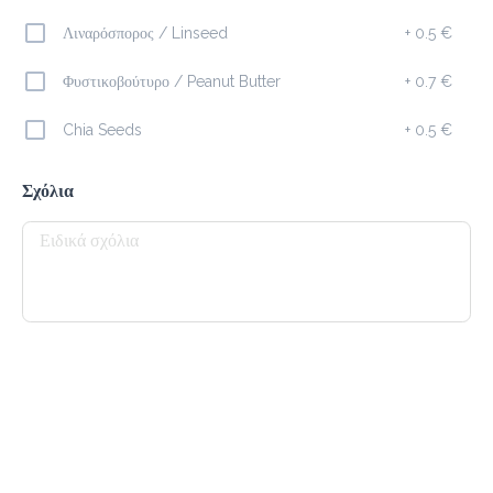
Λιναρόσπορος / Linseed
+
0.5 €
Καφέδες
Φυστικοβούτυρο / Peanut Butter
+
0.7 €
Espresso
Chia Seeds
+
0.5 €
1.5 €
Σχόλια
Προσθήκη
Cappuccino
1.8 €
Προσθήκη