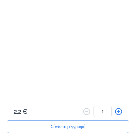
Αλμυρά Snacks
Κριτσίνι σταρένιο
1.5 €
Προσθήκη
Κριτσίνι ολικής
1.5 €
2.2 €
Προσθήκη
Σύνδεση εγγραφή
Αρχική
Αναζήτηση
Καλάθι μου
Παραγγελίες
Προφίλ