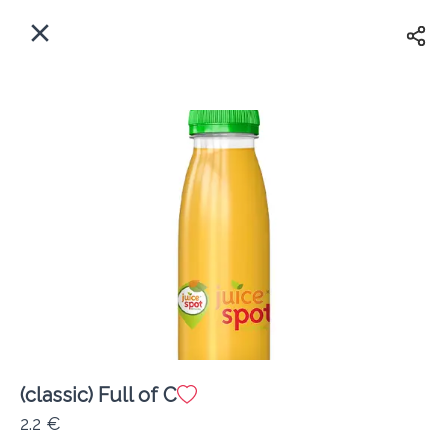
EL
Αρχική
Πού παραδίδουμε;
Συνδεθείτε
Άμεσα
Delivery
Εγγραφή
(classic) Full of C
Coffeebrands Θησέως 1
2.2 €
Κόστος παράδοσης
0.0 €
12Λεπτό
0.0 km
5
•
•
•