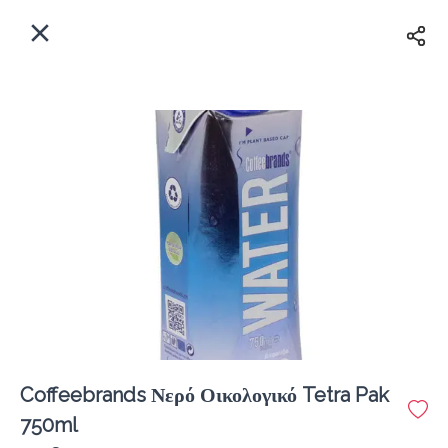
EL
Αρχική
Πού παραδίδουμε;
Συνδεθείτε
Άμεσα
Delivery
Εγγραφή
Coffeebrands Νερό Οικολογικό Tetra Pak
Coffeebrands Θησέως 1
750ml
Κόστος παράδοσης
0.0 €
12Λεπτό
0.0 km
5
•
•
•