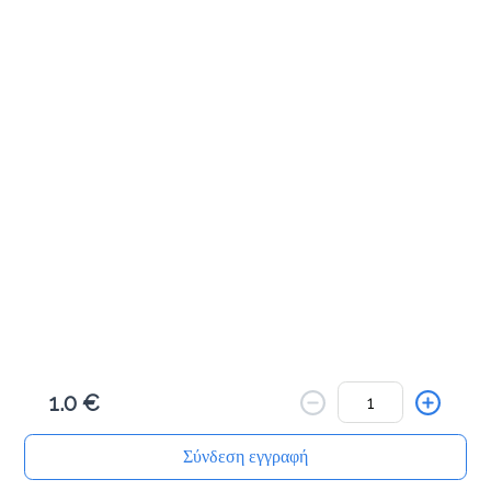
Αλμυρά Snacks
Κριτσίνι σταρένιο
1.5 €
Προσθήκη
Κριτσίνι ολικής
1.5 €
1.0 €
Προσθήκη
Σύνδεση εγγραφή
Αρχική
Αναζήτηση
Καλάθι μου
Παραγγελίες
Προφίλ