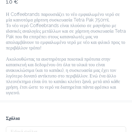
1.0 €
προ-παραγγελία
Κριτικές
•
Η Coffeebrands παρουσιάζει το νέο εμφιαλωμένο νερό σε 
Ταξινόμηση κατά
μία καινοτόμα χάρτινη συσκευασία Tetra Pak 750ml.

Το νέο νερό Coffeebrands είναι πλούσιο σε μαγνήσιο με 
ιδανικές αναλογίες μετάλλων και σε χάρτινη συσκευασία Tetra 
Pak που θα επιτρέπει στους καταναλωτές μας να 
Μπακέτες
Bagel
Αλμυρά Snacks
Πίτες
Γιαούρτ
απολαμβάνουν το εμφιαλωμένο νερό με νέο και φιλικό προς το 
περιβάλλον τρόπο!

Ακολουθώντας τα αυστηρότερα ποιοτικά πρότυπα στην 
κατασκευή και δεδομένου ότι όλα τα υλικά του είναι 
Προτεινόμενα
ανακυκλώσιμα (και το καπάκι), η συσκευασία μας έχει τον 
λιγότερο δυνατό αντίκτυπο στο περιβάλλον. Ενώ ένα άλλο 
Coffeebrands Νερό Οικολογικό Tetra Pak 750ml
πλεονέκτημα είναι ότι το καπάκι κλείνει ξανά, μετά από κάθε 
χρήση, έτσι ώστε το νερό να διατηρείται πάντα φρέσκο ​​και 
1.0 €
υγιεινό.
Η Coffeebrands παρουσιάζει το νέο εμφιαλωμένο νερό σε μία 
καινοτόμα χάρτινη συσκευασία Tetra Pak 750ml.

Το νέο νερό Coffeebrands είναι πλούσιο σε μαγνήσιο με ιδανικές 
αναλογίες μετάλλων και σε χάρτινη συσκευασία Tetra Pak που θα 
επιτρέπει στους καταναλωτές μας να απολαμβάνουν το εμφιαλωμένο 
νερό με νέο και φιλικό προς το περιβάλλον τρόπο!

Προσθήκη
Ακολουθώντας τα αυστηρότερα ποιοτικά πρότυπα στην κατασκευή και 
Σχόλια
δεδομένου ότι όλα τα υλικά του είναι ανακυκλώσιμα (και το καπάκι), η 
συσκευασία μας έχει τον λιγότερο δυνατό αντίκτυπο στο περιβάλλον. 
Ενώ ένα άλλο πλεονέκτημα είναι ότι το καπάκι κλείνει ξανά, μετά από 
κάθε χρήση, έτσι ώστε το νερό να διατηρείται πάντα φρέσκο ​​και υγιεινό.