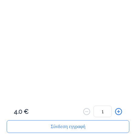
Αλμυρά Snacks
Κριτσίνι σταρένιο
1.5 €
Προσθήκη
Κριτσίνι ολικής
1.5 €
4.0 €
Προσθήκη
Σύνδεση εγγραφή
Αρχική
Αναζήτηση
Καλάθι μου
Παραγγελίες
Προφίλ