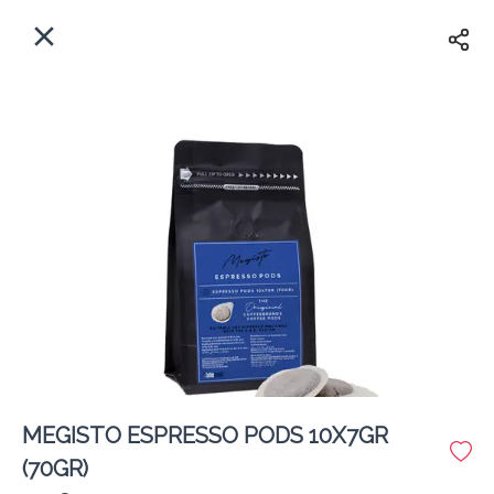
EL
Αρχική
Πού παραδίδουμε;
Συνδεθείτε
Άμεσα
Delivery
Εγγραφή
MEGISTO ESPRESSO PODS 10X7GR
Coffeebrands Θησέως 1
(70GR)
Κόστος παράδοσης
0.0 €
12Λεπτό
0.0 km
5
•
•
•