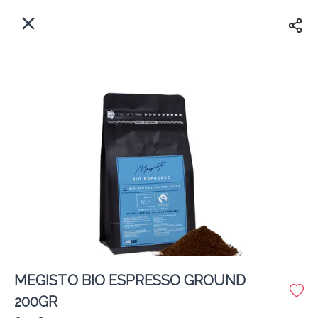
EL
Αρχική
Πού παραδίδουμε;
Συνδεθείτε
Άμεσα
Delivery
Εγγραφή
κλειστό
MEGISTO BIO ESPRESSO GROUND
Coffeebrands Θησέως 1
200GR
Κόστος παράδοσης
0.0 €
12Λεπτό
0.0 km
5
•
•
•