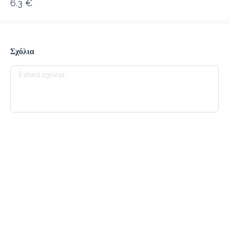
6.3 €
προ-παραγγελία
Κριτικές
•
Όλες
Σχόλια