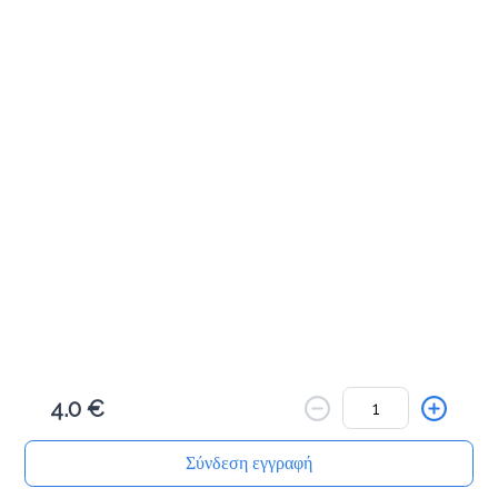
Αλμυρά Snacks
Κριτσίνι σταρένιο
1.5 €
Προσθήκη
Κριτσίνι ολικής
1.5 €
4.0 €
Προσθήκη
Σύνδεση εγγραφή
Αρχική
Αναζήτηση
Καλάθι μου
Παραγγελίες
Προφίλ