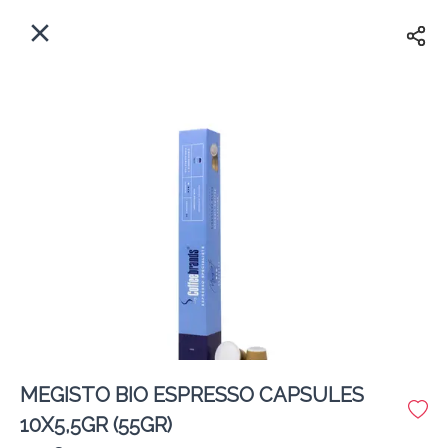
EL
Αρχική
Πού παραδίδουμε;
Συνδεθείτε
Άμεσα
Delivery
Εγγραφή
MEGISTO BIO ESPRESSO CAPSULES
Coffeebrands Θησέως 1
10X5,5GR (55GR)
Κόστος παράδοσης
0.0 €
12Λεπτό
0.0 km
5
•
•
•