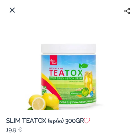
EL
Αρχική
Πού παραδίδουμε;
Συνδεθείτε
Άμεσα
Delivery
Εγγραφή
SLIM TEATOX (κρύο) 300GR
Coffeebrands Θησέως 1
19.9 €
Κόστος παράδοσης
0.0 €
12Λεπτό
0.0 km
5
•
•
•