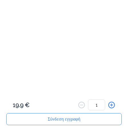
Αλμυρά Snacks
Κριτσίνι σταρένιο
1.5 €
Προσθήκη
Κριτσίνι ολικής
1.5 €
19.9 €
Προσθήκη
Σύνδεση εγγραφή
Αρχική
Αναζήτηση
Καλάθι μου
Παραγγελίες
Προφίλ