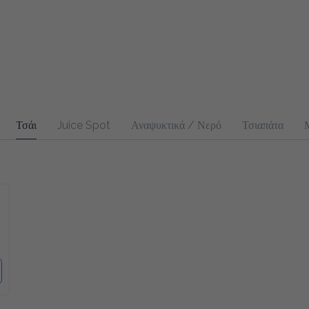
Τσάι
Juice Spot
Αναψυκτικά / Νερό
Τσιαπάτα
Μπακ