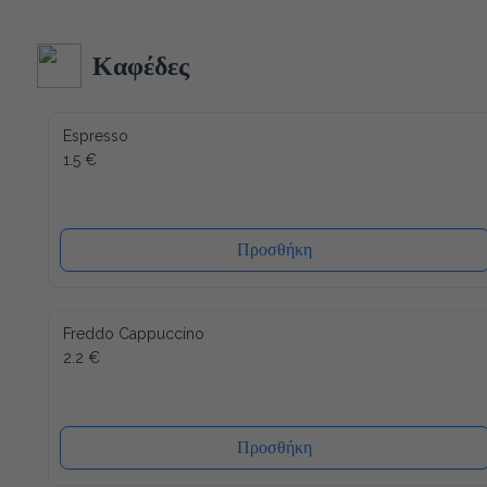
κατασκευή και δεδομένου ότι όλα τα υλικά του είναι 
ανακυκλώσιμα (και το καπάκι), η συσκευασία μας έχει τον 
λιγότερο δυνατό αντίκτυπο στο περιβάλλον. Ενώ ένα άλλο 
Καφέδες
πλεονέκτημα είναι ότι το καπάκι κλείνει ξανά, μετά από κάθε 
χρήση, έτσι ώστε το νερό να διατηρείται πάντα φρέσκο ​​και 
υγιεινό.
Espresso
1.5 €
Προσθήκη
Freddo Cappuccino
2.2 €
Προσθήκη