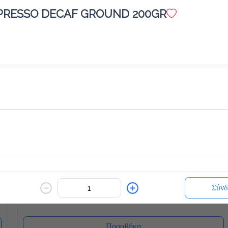
SPRESSO DECAF GROUND 200GR
White Chocolatina
2.3 €
ζεστό ή κρύο
Προσθήκη
Blueccino Βανίλια
2.7 €
Σύνδ
Προσθήκη