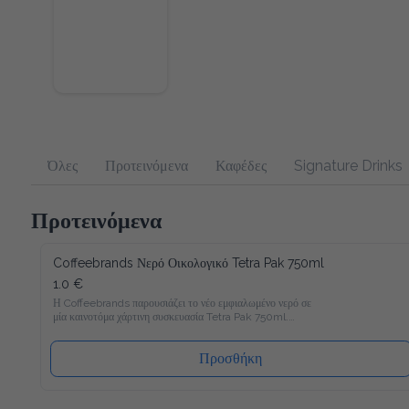
Όλες
Προτεινόμενα
Καφέδες
Signature Drinks
Προτεινόμενα
Coffeebrands Νερό Οικολογικό Tetra Pak 750ml
1.0 €
Η Coffeebrands παρουσιάζει το νέο εμφιαλωμένο νερό σε μία 
καινοτόμα χάρτινη συσκευασία Tetra Pak 750ml.

Το νέο νερό Coffeebrands είναι πλούσιο σε μαγνήσιο με 
ιδανικές αναλογίες μετάλλων και σε χάρτινη συσκευασία Tetra 
Pak που θα επιτρέπει στους καταναλωτές μας να 
Προσθήκη
απολαμβάνουν το εμφιαλωμένο νερό με νέο και φιλικό προς 
το περιβάλλον τρόπο!

Ακολουθώντας τα αυστηρότερα ποιοτικά πρότυπα στην 