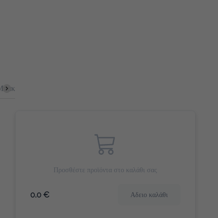
έτες
Bagel
Αλμυρά Snacks
Πίτες
Γιαούρτια
Κομμ
Προσθέστε προϊόντα στο καλάθι σας
0.0 €
Αδειο καλάθι