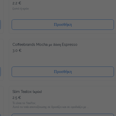
2.2 €
ζεστό ή κρύο
Προσθήκη
Coffeebrands Mocha με δόση Espresso
3.0 €
Προσθήκη
Slim Teatox (κρύο)
2.5 €
Τι είναι το TeaTox;

Αυτό το τσάι αποτοξίνωσης σε δροσίζει και σε εφοδιάζει με 
22 βιταμίνες και μέταλλα και είναι γεμάτο υγιεινά υλικά όπως 
Matcha, κουρκουμά και φυσικά γλυκομαννάνη, το οποίο σε 