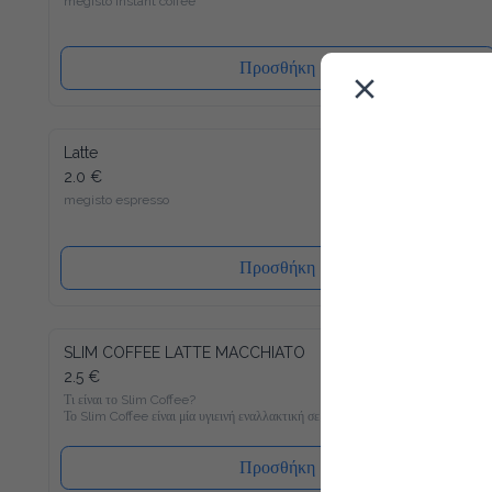
Προσθήκη
Latte
2.0 €
megisto espresso
Προσθήκη
SLIM COFFEE LATTE MACCHIATO
2.5 €
Τι είναι το Slim Coffee?

Το Slim Coffee είναι μία υγιεινή εναλλακτική σε σχέση με τον 
συνηθισμένο στιγμιαίο καφέ, ο οποίος είναι γεμάτος σε 
ζάχαρη. Γνώριζες πως πχ. ένας κλασσικός στιγμιαίος καφές με 
γάλα περιέχει περίπου 400 θερμίδες ανά 100 ml; Με μόνο 6 
Προσθήκη
θερμίδες ανά 100 ml θα γίνει ο Slim Coffee Latte Macchiato το 