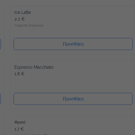
Ice Latte
2.2 €
megisto espresso
Προσθήκη
Espresso Macchiato
1.8 €
Προσθήκη
Φραπέ
1.7 €
megisto instant coffee