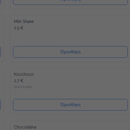
Milk Shake
2.5 €
Προσθήκη
Kisschoco
2.7 €
ζεστό ή κρύο
Προσθήκη
Chocolatina