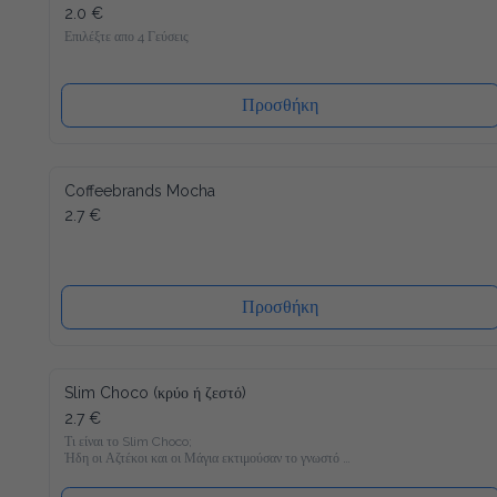
2.0 €
Επιλέξτε απο 4 Γεύσεις
Προσθήκη
Coffeebrands Mocha
2.7 €
Προσθήκη
Slim Choco (κρύο ή ζεστό)
2.7 €
Τι είναι το Slim Choco;

Ήδη οι Αζτέκοι και οι Μάγια εκτιμούσαν το γνωστό 
Powerdrink "ζεστή σοκολάτα". Συνήθως και μόνο στην σκέψη 
μας τρέχουν τα σάλια απ΄το στόμα, αλλά στο τωρινό 