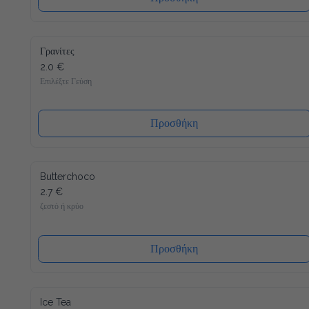
Γρανίτες
2.0 €
Επιλέξτε Γεύση
Προσθήκη
Butterchoco
2.7 €
ζεστό ή κρύο
Προσθήκη
Ice Tea