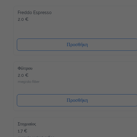
Freddo Espresso
2.0 €
Προσθήκη
Φίλτρου
2.0 €
megisto filter
Προσθήκη
Στιγμιαίος
1.7 €
megisto instant coffee