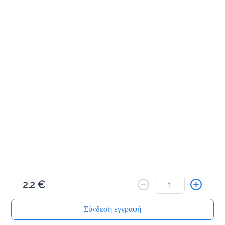
Αλμυρά Snacks
Κριτσίνι σταρένιο
1.5 €
Προσθήκη
Κριτσίνι ολικής
1.5 €
2.2 €
Προσθήκη
Σύνδεση εγγραφή
Αρχική
Αναζήτηση
Καλάθι μου
Παραγγελίες
Προφίλ