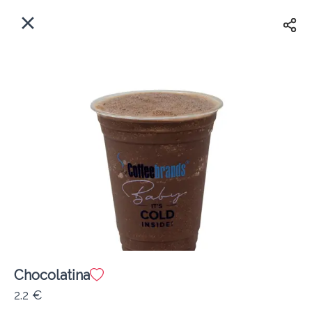
EL
Αρχική
Πού παραδίδουμε;
Συνδεθείτε
Άμεσα
Delivery
Εγγραφή
Chocolatina
Coffeebrands Θησέως 1
2.2 €
Κόστος παράδοσης
0.0 €
12Λεπτό
0.0 km
5
•
•
•