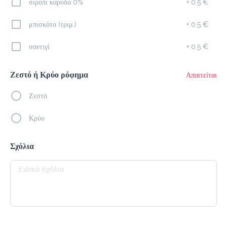
σιρόπι καρύδα 0%
+
0.5 €
Freddo Cappuccino
μπισκότο (τριμ.)
+
0.5 €
2.2 €
σαντιγί
+
0.5 €
Προσθήκη
Ζεστό ή Κρύο ρόφημα
Απαιτείται
Ζεστό
Americano
1.5 €
Κρύο
megisto espresso
Σχόλια
Προσθήκη
Freddo Espresso
2.0 €