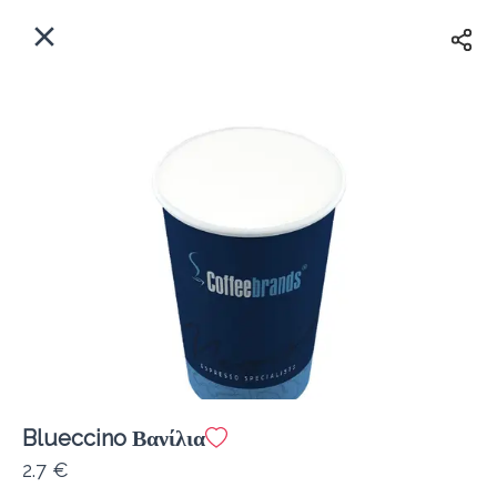
EL
Αρχική
Πού παραδίδουμε;
Συνδεθείτε
Άμεσα
Delivery
Εγγραφή
κλειστό
Blueccino Βανίλια
Coffeebrands Θησέως 1
2.7 €
Κόστος παράδοσης
0.0 €
12Λεπτό
0.0 km
5
•
•
•