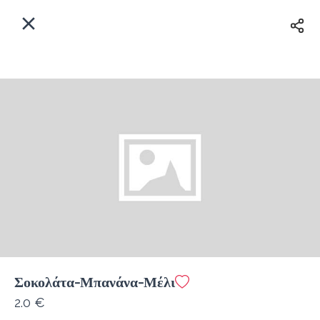
EL
Αρχική
Πού παραδίδουμε;
Συνδεθείτε
Άμεσα
Delivery
Εγγραφή
κλειστό
Σοκολάτα-Μπανάνα-Μέλι
Coffeebrands Θησέως 1
2.0 €
Κόστος παράδοσης
0.0 €
12Λεπτό
0.0 km
5
•
•
•