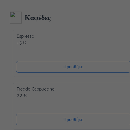
κατασκευή και δεδομένου ότι όλα τα υλικά του είναι 
ανακυκλώσιμα (και το καπάκι), η συσκευασία μας έχει τον 
λιγότερο δυνατό αντίκτυπο στο περιβάλλον. Ενώ ένα άλλο 
Καφέδες
πλεονέκτημα είναι ότι το καπάκι κλείνει ξανά, μετά από κάθε 
χρήση, έτσι ώστε το νερό να διατηρείται πάντα φρέσκο ​​και 
υγιεινό.
Espresso
1.5 €
Προσθήκη
Freddo Cappuccino
2.2 €
Προσθήκη