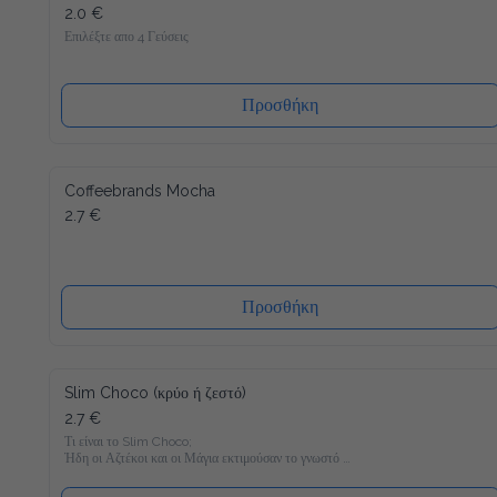
2.0 €
Επιλέξτε απο 4 Γεύσεις
Προσθήκη
Coffeebrands Mocha
2.7 €
Προσθήκη
Slim Choco (κρύο ή ζεστό)
2.7 €
Τι είναι το Slim Choco;

Ήδη οι Αζτέκοι και οι Μάγια εκτιμούσαν το γνωστό 
Powerdrink "ζεστή σοκολάτα". Συνήθως και μόνο στην σκέψη 
μας τρέχουν τα σάλια απ΄το στόμα, αλλά στο τωρινό 