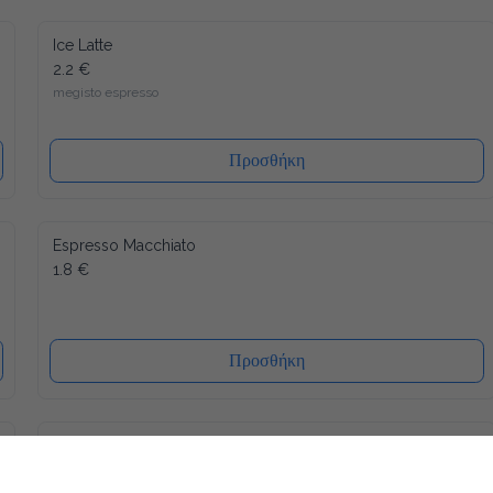
Ice Latte
2.2 €
megisto espresso
Προσθήκη
Espresso Macchiato
1.8 €
Προσθήκη
Φραπέ
1.7 €
megisto instant coffee