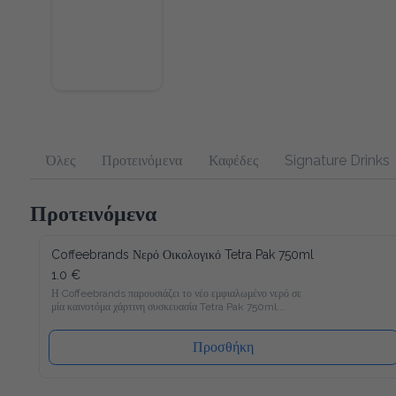
Όλες
Προτεινόμενα
Καφέδες
Signature Drinks
Προτεινόμενα
Coffeebrands Νερό Οικολογικό Tetra Pak 750ml
1.0 €
Η Coffeebrands παρουσιάζει το νέο εμφιαλωμένο νερό σε μία 
καινοτόμα χάρτινη συσκευασία Tetra Pak 750ml.

Το νέο νερό Coffeebrands είναι πλούσιο σε μαγνήσιο με 
ιδανικές αναλογίες μετάλλων και σε χάρτινη συσκευασία Tetra 
Pak που θα επιτρέπει στους καταναλωτές μας να 
Προσθήκη
απολαμβάνουν το εμφιαλωμένο νερό με νέο και φιλικό προς 
το περιβάλλον τρόπο!

Ακολουθώντας τα αυστηρότερα ποιοτικά πρότυπα στην 