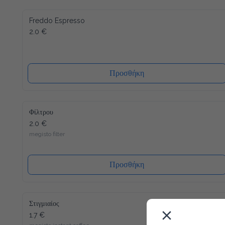
Freddo Espresso
2.0 €
Προσθήκη
Φίλτρου
2.0 €
megisto filter
Προσθήκη
Στιγμιαίος
1.7 €
megisto instant coffee