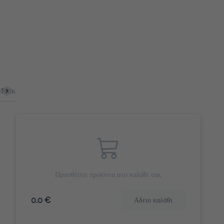
έτες
Bagel
Αλμυρά Snacks
Πίτες
Γιαούρτια
Κομμ
Προσθέστε προϊόντα στο καλάθι σας
0.0 €
Αδειο καλάθι