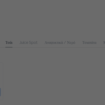
Τσάι
Juice Spot
Αναψυκτικά / Νερό
Τσιαπάτα
Μπακ