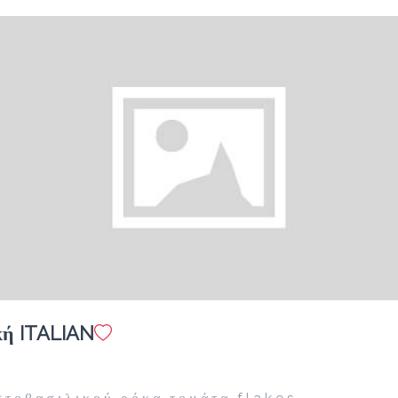
Προσθήκη
Ελληνικός
1.5 €
Προσθήκη
υκή ITALIAN