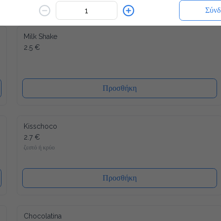
Σύνδ
Milk Shake
2.5 €
Προσθήκη
Kisschoco
2.7 €
ζεστό ή κρύο
Προσθήκη
Chocolatina