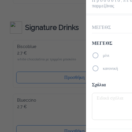
Π ρ ο σ ο ύ τ ο , π έ σ 
καινούριο σου αγαπημένο ρόφημα για να ξεκινήσεις την ημέρα 
σου. Παρόλο που περιέχει λίγες θερμίδες και είναι άνευ 
παρμεζάνας
ζάχαρης, μπορούμε να σας εγγυηθούμε την τυπική Latte 
Macchiato γεύση! Γλυκύτητα χωρίς τύψεις - και αυτό ακόμα 
γεμάτο βιταμίνες και μέταλλα. Το Slim Coffee περιέχει επίσης 
καφεΐνη.
Signature Drinks
ΜΕΓΕΘΣ
ΜΕΓΕΘΣ
Biscoblue
2.7 €
μίνι
white chocolatina με τριμμένο μπισκότο
κανονική
Προσθήκη
Σχόλια
Blueccino
2.7 €
Προσθήκη