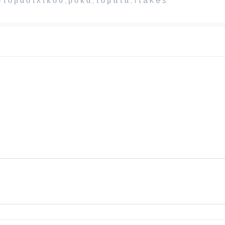
τ ο β α σ ι λ ι κ ο ύ , ρ ό κ α , τ ο μ ά τ α , f l a k e s

White Chocolatina
2.3 €
ζεστό ή κρύο
Προσθήκη
Blueccino Βανίλια
2.7 €
Προσθήκη