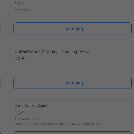
2.2 €
ζεστό ή κρύο
Προσθήκη
Coffeebrands Mocha με δόση Espresso
3.0 €
Προσθήκη
Slim Teatox (κρύο)
2.5 €
Τι είναι το TeaTox;

Αυτό το τσάι αποτοξίνωσης σε δροσίζει και σε εφοδιάζει με 
22 βιταμίνες και μέταλλα και είναι γεμάτο υγιεινά υλικά όπως 
Matcha, κουρκουμά και φυσικά γλυκομαννάνη, το οποίο σε 