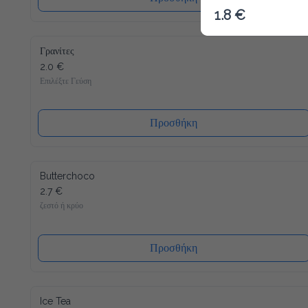
1.8 €
Γρανίτες
2.0 €
Επιλέξτε Γεύση
Προσθήκη
Butterchoco
2.7 €
ζεστό ή κρύο
Προσθήκη
Ice Tea