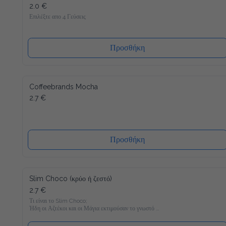
2.0 €
Επιλέξτε απο 4 Γεύσεις
Προσθήκη
Coffeebrands Mocha
2.7 €
Προσθήκη
Slim Choco (κρύο ή ζεστό)
2.7 €
Τι είναι το Slim Choco;

Ήδη οι Αζτέκοι και οι Μάγια εκτιμούσαν το γνωστό 
Powerdrink "ζεστή σοκολάτα". Συνήθως και μόνο στην 
σκέψη μας τρέχουν τα σάλια απ΄το στόμα, αλλά στο τωρινό 