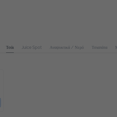
Τσάι
Juice Spot
Αναψυκτικά / Νερό
Τσιαπάτα