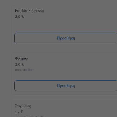
Freddo Espresso
2.0 €
Προσθήκη
Φίλτρου
2.0 €
megisto filter
Προσθήκη
Στιγμιαίος
1.7 €