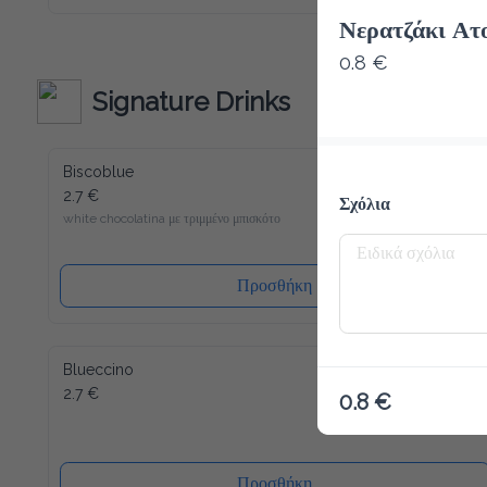
Macchiato το καινούριο σου αγαπημένο ρόφημα για να 
ξεκινήσεις την ημέρα σου. Παρόλο που περιέχει λίγες 
Νερατζάκι Ατ
θερμίδες και είναι άνευ ζάχαρης, μπορούμε να σας εγγυηθούμε 
την τυπική Latte Macchiato γεύση! Γλυκύτητα χωρίς τύψεις 
0.8 €
- και αυτό ακόμα γεμάτο βιταμίνες και μέταλλα. Το Slim 
Coffee περιέχει επίσης καφεΐνη.
Signature Drinks
Biscoblue
2.7 €
Σχόλια
white chocolatina με τριμμένο μπισκότο
Προσθήκη
Blueccino
2.7 €
0.8 €
Προσθήκη