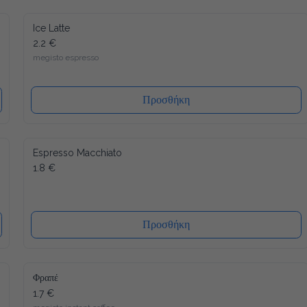
Ice Latte
2.2 €
megisto espresso
Προσθήκη
Espresso Macchiato
1.8 €
Προσθήκη
Φραπέ
1.7 €