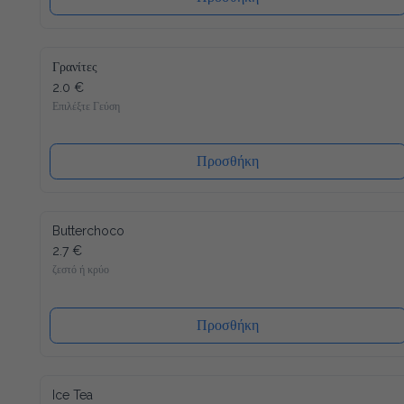
Γρανίτες
2.0 €
Επιλέξτε Γεύση
Προσθήκη
Butterchoco
2.7 €
ζεστό ή κρύο
Προσθήκη
Ice Tea