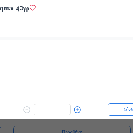
ομικο 40γρ
White Chocolatina
2.3 €
ζεστό ή κρύο
Προσθήκη
Blueccino Βανίλια
2.7 €
Σύνδ
Προσθήκη