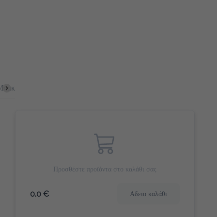
Μπακέτες
Bagel
Αλμυρά Snacks
Πίτες
Γιαούρτια
Προσθέστε προϊόντα στο καλάθι σας
0.0 €
Αδειο καλάθι