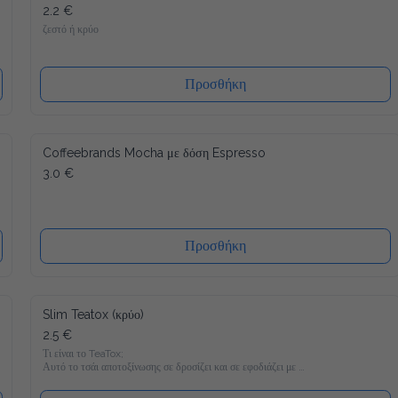
2.2 €
ζεστό ή κρύο
Προσθήκη
Coffeebrands Mocha με δόση Espresso
3.0 €
Προσθήκη
Slim Teatox (κρύο)
2.5 €
Τι είναι το TeaTox;

Αυτό το τσάι αποτοξίνωσης σε δροσίζει και σε εφοδιάζει με 
22 βιταμίνες και μέταλλα και είναι γεμάτο υγιεινά υλικά όπως 
Matcha, κουρκουμά και φυσικά γλυκομαννάνη, το οποίο σε 