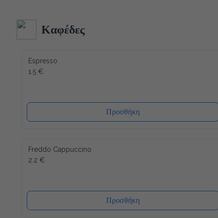
Ακολουθώντας τα αυστηρότερα ποιοτικά πρότυπα στην 
κατασκευή και δεδομένου ότι όλα τα υλικά του είναι 
ανακυκλώσιμα (και το καπάκι), η συσκευασία μας έχει τον 
λιγότερο δυνατό αντίκτυπο στο περιβάλλον. Ενώ ένα άλλο 
Καφέδες
πλεονέκτημα είναι ότι το καπάκι κλείνει ξανά, μετά από κάθε 
χρήση, έτσι ώστε το νερό να διατηρείται πάντα φρέσκο ​​και 
υγιεινό.
Espresso
1.5 €
Προσθήκη
Freddo Cappuccino
2.2 €
Προσθήκη