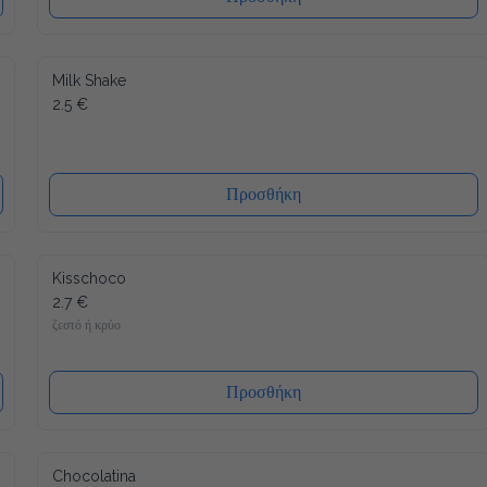
Milk Shake
2.5 €
Προσθήκη
Kisschoco
2.7 €
ζεστό ή κρύο
Προσθήκη
Chocolatina