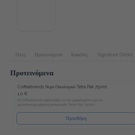
Όλες
Προτεινόμενα
Καφέδες
Signature Drinks
Προτεινόμενα
Coffeebrands Νερό Οικολογικό Tetra Pak 750ml
1.0 €
Η Coffeebrands παρουσιάζει το νέο εμφιαλωμένο νερό σε 
μία καινοτόμα χάρτινη συσκευασία Tetra Pak 750ml.

Το νέο νερό Coffeebrands είναι πλούσιο σε μαγνήσιο με 
ιδανικές αναλογίες μετάλλων και σε χάρτινη συσκευασία Tetra 
Προσθήκη
Pak που θα επιτρέπει στους καταναλωτές μας να 
απολαμβάνουν το εμφιαλωμένο νερό με νέο και φιλικό προς 
το περιβάλλον τρόπο!
