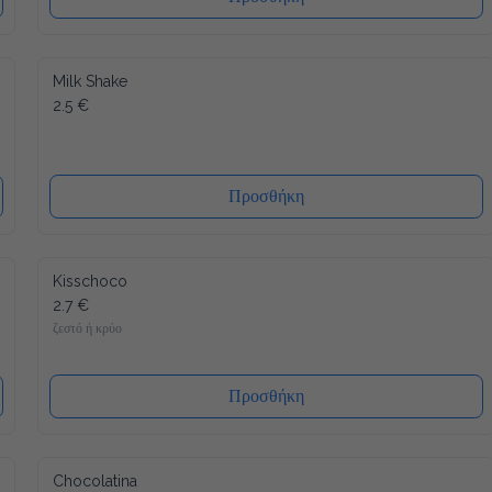
Milk Shake
2.5 €
Προσθήκη
Kisschoco
2.7 €
ζεστό ή κρύο
Προσθήκη
Chocolatina