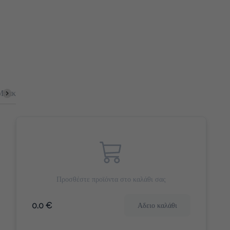
Μπακέτες
Bagel
Αλμυρά Snacks
Πίτες
Γιαούρτια
Προσθέστε προϊόντα στο καλάθι σας
0.0 €
Αδειο καλάθι