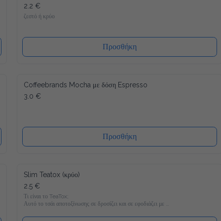
2.2 €
ζεστό ή κρύο
Προσθήκη
Coffeebrands Mocha με δόση Espresso
3.0 €
Προσθήκη
Slim Teatox (κρύο)
2.5 €
Τι είναι το TeaTox;

Αυτό το τσάι αποτοξίνωσης σε δροσίζει και σε εφοδιάζει με 
22 βιταμίνες και μέταλλα και είναι γεμάτο υγιεινά υλικά όπως 
Matcha, κουρκουμά και φυσικά γλυκομαννάνη, το οποίο σε 