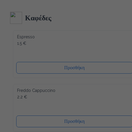
Ακολουθώντας τα αυστηρότερα ποιοτικά πρότυπα στην 
κατασκευή και δεδομένου ότι όλα τα υλικά του είναι 
ανακυκλώσιμα (και το καπάκι), η συσκευασία μας έχει τον 
λιγότερο δυνατό αντίκτυπο στο περιβάλλον. Ενώ ένα άλλο 
Καφέδες
πλεονέκτημα είναι ότι το καπάκι κλείνει ξανά, μετά από κάθε 
χρήση, έτσι ώστε το νερό να διατηρείται πάντα φρέσκο ​​και 
υγιεινό.
Espresso
1.5 €
Προσθήκη
Freddo Cappuccino
2.2 €
Προσθήκη