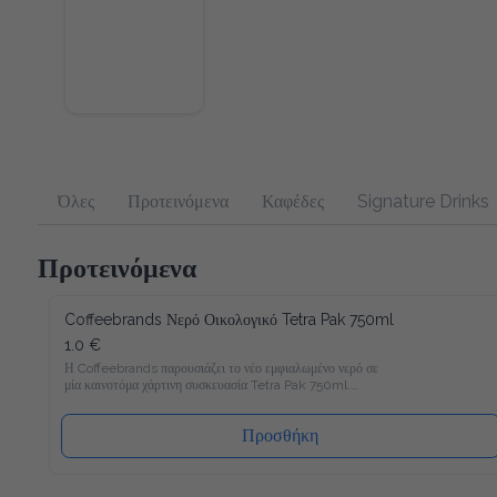
Όλες
Προτεινόμενα
Καφέδες
Signature Drinks
Προτεινόμενα
Coffeebrands Νερό Οικολογικό Tetra Pak 750ml
1.0 €
Η Coffeebrands παρουσιάζει το νέο εμφιαλωμένο νερό σε 
μία καινοτόμα χάρτινη συσκευασία Tetra Pak 750ml.

Το νέο νερό Coffeebrands είναι πλούσιο σε μαγνήσιο με 
ιδανικές αναλογίες μετάλλων και σε χάρτινη συσκευασία Tetra 
Προσθήκη
Pak που θα επιτρέπει στους καταναλωτές μας να 
απολαμβάνουν το εμφιαλωμένο νερό με νέο και φιλικό προς 
το περιβάλλον τρόπο!
