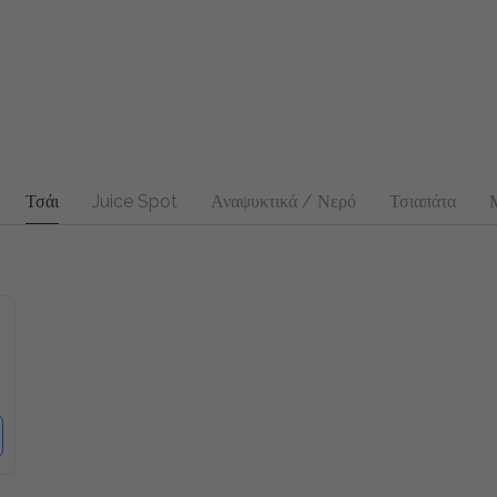
Τσάι
Juice Spot
Αναψυκτικά / Νερό
Τσιαπάτα