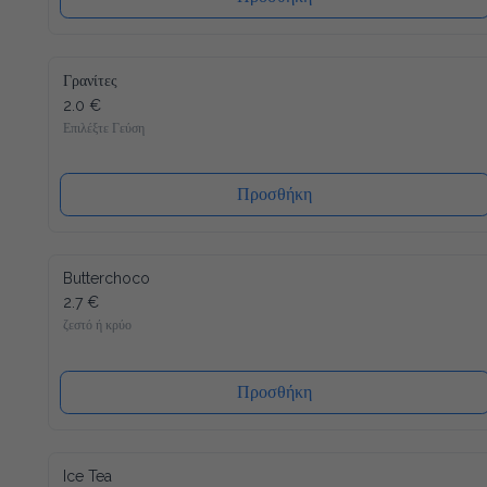
Γρανίτες
2.0 €
Επιλέξτε Γεύση
Προσθήκη
Butterchoco
2.7 €
ζεστό ή κρύο
Προσθήκη
Ice Tea