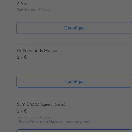
2.0 €
Επιλέξτε απο 4 Γεύσεις
Προσθήκη
Coffeebrands Mocha
2.7 €
Προσθήκη
Slim Choco (κρύο ή ζεστό)
2.7 €
Τι είναι το Slim Choco;

Ήδη οι Αζτέκοι και οι Μάγια εκτιμούσαν το γνωστό 
Powerdrink "ζεστή σοκολάτα". Συνήθως και μόνο στην 
σκέψη μας τρέχουν τα σάλια απ΄το στόμα, αλλά στο τωρινό 