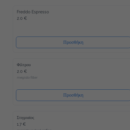
Freddo Espresso
2.0 €
Προσθήκη
Φίλτρου
2.0 €
megisto filter
Προσθήκη
Στιγμιαίος
1.7 €