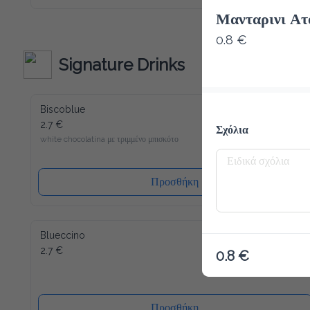
Macchiato το καινούριο σου αγαπημένο ρόφημα για να 
ξεκινήσεις την ημέρα σου. Παρόλο που περιέχει λίγες 
Μανταρινι Ατ
θερμίδες και είναι άνευ ζάχαρης, μπορούμε να σας εγγυηθούμε 
την τυπική Latte Macchiato γεύση! Γλυκύτητα χωρίς τύψεις 
0.8 €
- και αυτό ακόμα γεμάτο βιταμίνες και μέταλλα. Το Slim 
Coffee περιέχει επίσης καφεΐνη.
Signature Drinks
Biscoblue
2.7 €
Σχόλια
white chocolatina με τριμμένο μπισκότο
Προσθήκη
Blueccino
2.7 €
0.8 €
Προσθήκη