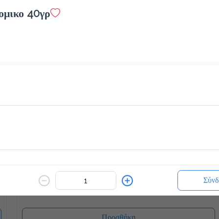
ομικο 40γρ
White Chocolatina
2.3 €
ζεστό ή κρύο
Προσθήκη
Blueccino Βανίλια
2.7 €
Σύνδ
Προσθήκη