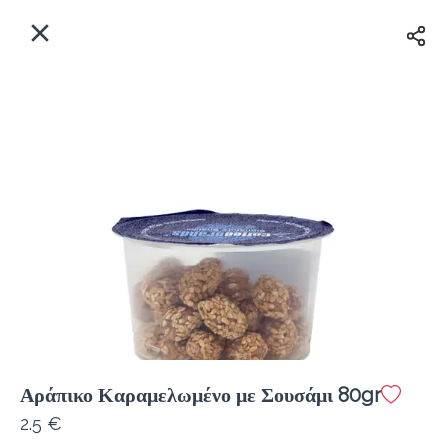
EL
Αρχική
Πού παραδίδουμε;
Συνδεθείτε
Άμεσα
Delivery
Εγγραφή
κλειστό
Αράπικο Καραμελωμένο με Σουσάμι 80gr
Coffeebrands Θησέως 1
2.5 €
Κόστος παράδοσης
0.0 €
12Λεπτό
0.0 km
5
•
•
•