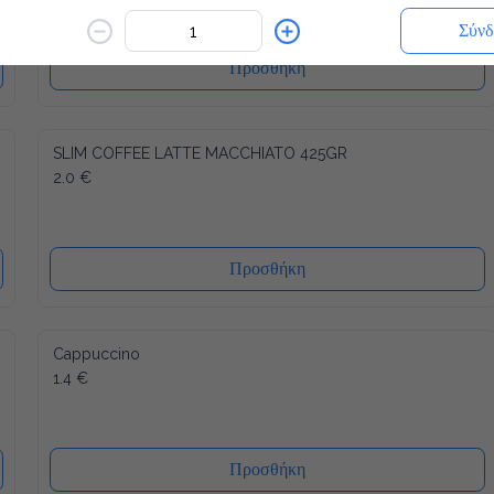
Σύνδ
Προσθήκη
SLIM COFFEE LATTE MACCHIATO 425GR
2.0 €
Προσθήκη
Cappuccino
1.4 €
Προσθήκη