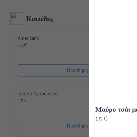
Καφέδες
Americano
1.5 €
Προσθήκη
Freddo Cappuccino
1.7 €
Μαύρο τσάι μ
1.5 €
Προσθήκη