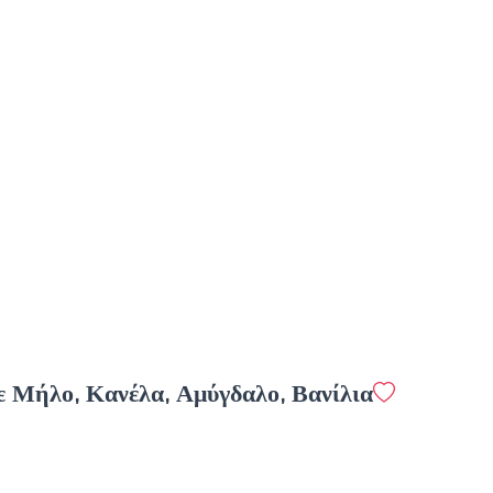
Espresso
1.3 €
Προσθήκη
Φίλτρου
1.5 €
ε Μήλο, Κανέλα, Αμύγδαλο, Βανίλια
Προσθήκη