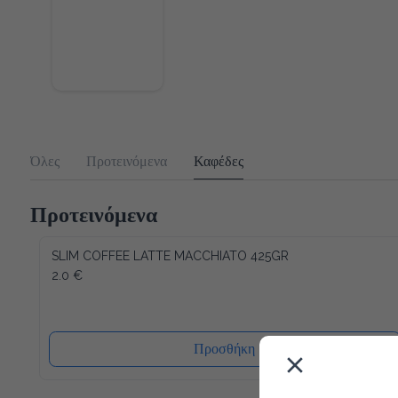
Όλες
Προτεινόμενα
Καφέδες
Προτεινόμενα
SLIM COFFEE LATTE MACCHIATO 425GR
2.0 €
Προσθήκη