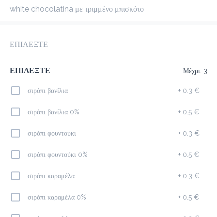
white chocolatina με τριμμένο μπισκότο
προ-παραγγελία
Κριτικές
•
Ταξινόμηση κατά
ΕΠΙΛΕΞΤΕ
Όλες
Προτεινόμενα
Καφέδες
ΕΠΙΛΕΞΤΕ
Μέχρι. 3
σιρόπι βανίλια
+
0.3 €
Προτεινόμενα
σιρόπι βανίλια 0%
+
0.5 €
SLIM COFFEE LATTE MACCHIATO 425GR
σιρόπι φουντούκι
+
0.3 €
2.0 €
σιρόπι φουντούκι 0%
+
0.5 €
σιρόπι καραμέλα
+
0.3 €
Προσθήκη
σιρόπι καραμέλα 0%
+
0.5 €