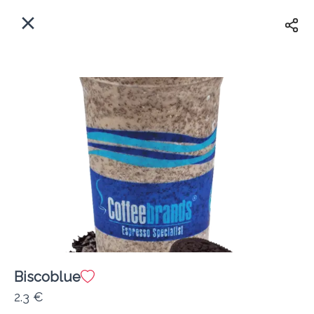
EL
Αρχική
Πού παραδίδουμε;
Συνδεθείτε
Άμεσα
Delivery
Εγγραφή
Biscoblue
TEST Coffeebrands
2.3 €
Κόστος παράδοσης
0.0 €
12Λεπτό
0.0 km
4.47
•
•
•