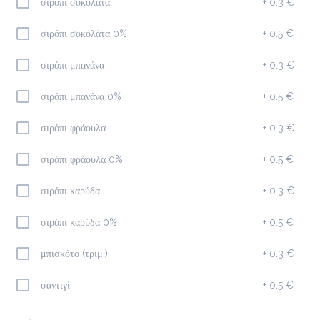
σιρόπι σοκολάτα
+
0.3 €
Καφέδες
σιρόπι σοκολάτα 0%
+
0.5 €
σιρόπι μπανάνα
+
0.3 €
Americano
1.5 €
σιρόπι μπανάνα 0%
+
0.5 €
σιρόπι φράουλα
+
0.3 €
Προσθήκη
σιρόπι φράουλα 0%
+
0.5 €
σιρόπι καρύδα
+
0.3 €
Espresso
σιρόπι καρύδα 0%
+
0.5 €
1.3 €
μπισκότο (τριμ.)
+
0.3 €
Προσθήκη
σαντιγί
+
0.5 €