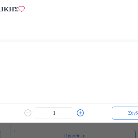
ΛΙΚΗΣ
White Chocolatina
2.4 €
ζεστό ή κρύο
Προσθήκη
Blueccino Βανίλια
2.4 €
Σύνδ
κρύο ή ζεστό
Προσθήκη