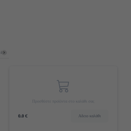
ites
Γλυκά Snacks
Γλυκό Φρούτου
Morning Heroes (πλήρ
Προσθέστε προϊόντα στο καλάθι σας
0.0 €
Αδειο καλάθι