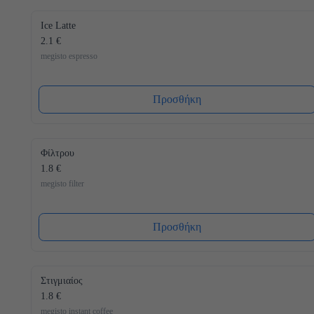
Ice Latte
2.1 €
megisto espresso
Προσθήκη
Φίλτρου
1.8 €
megisto filter
Προσθήκη
Στιγμιαίος
1.8 €
megisto instant coffee