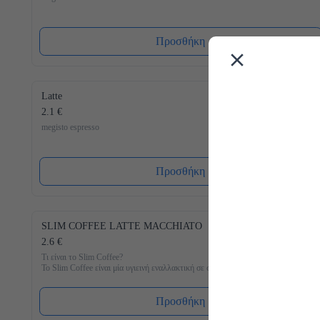
Προσθήκη
Latte
2.1 €
megisto espresso
Προσθήκη
SLIM COFFEE LATTE MACCHIATO
2.6 €
Τι είναι το Slim Coffee?

Το Slim Coffee είναι μία υγιεινή εναλλακτική σε σχέση με τον 
συνηθισμένο στιγμιαίο καφέ, ο οποίος είναι γεμάτος σε 
ζάχαρη. Γνώριζες πως πχ. ένας κλασσικός στιγμιαίος καφές με 
γάλα περιέχει περίπου 400 θερμίδες ανά 100 ml; Με μόνο 6 
Προσθήκη
θερμίδες ανά 100 ml θα γίνει ο Slim Coffee Latte Macchiato το 