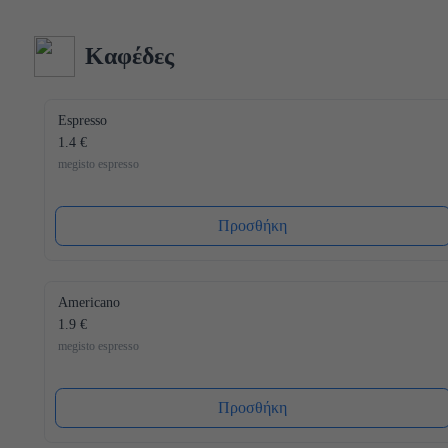
κατασκευή και δεδομένου ότι όλα τα υλικά του είναι 
ανακυκλώσιμα (και το καπάκι), η συσκευασία μας έχει τον 
λιγότερο δυνατό αντίκτυπο στο περιβάλλον. Ενώ ένα άλλο 
Καφέδες
πλεονέκτημα είναι ότι το καπάκι κλείνει ξανά, μετά από κάθε 
χρήση, έτσι ώστε το νερό να διατηρείται πάντα φρέσκο ​​και 
υγιεινό.
Espresso
1.4 €
megisto espresso
Προσθήκη
Americano
1.9 €
megisto espresso
Προσθήκη