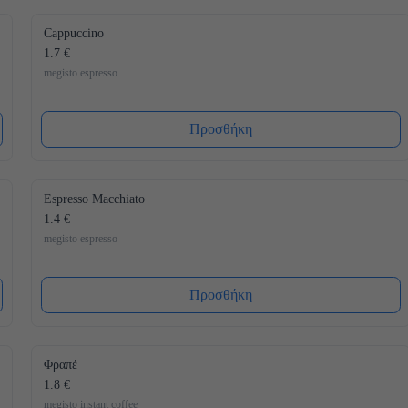
Cappuccino
1.7 €
megisto espresso
Προσθήκη
Espresso Macchiato
1.4 €
megisto espresso
Προσθήκη
Φραπέ
1.8 €
megisto instant coffee