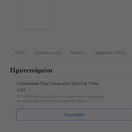
Όλες
Προτεινόμενα
Καφέδες
Signature Drinks
Προτεινόμενα
Coffeebrands Νερό Οικολογικό Tetra Pak 750ml
1.0 €
Η Coffeebrands παρουσιάζει το νέο εμφιαλωμένο νερό σε μία 
καινοτόμα χάρτινη συσκευασία Tetra Pak 750ml.

Το νέο νερό Coffeebrands είναι πλούσιο σε μαγνήσιο με 
ιδανικές αναλογίες μετάλλων και σε χάρτινη συσκευασία Tetra 
Pak που θα επιτρέπει στους καταναλωτές μας να 
Προσθήκη
απολαμβάνουν το εμφιαλωμένο νερό με νέο και φιλικό προς 
το περιβάλλον τρόπο!

Ακολουθώντας τα αυστηρότερα ποιοτικά πρότυπα στην 