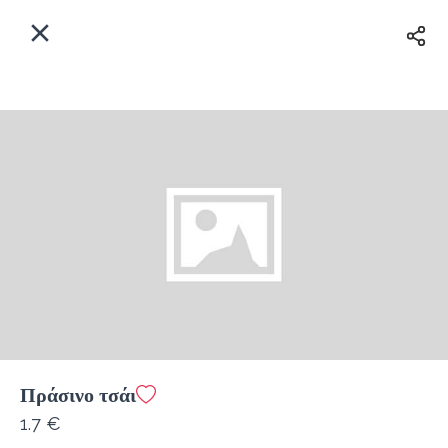
EL
Αρχική
Πού παραδίδουμε;
Συνδεθείτε
Άμεσα
Delivery
Εγγραφή
κλειστό
Πράσινο τσάι
Coffeebrands ΠΕΟ Πατρών-Πύργου 231
1.7 €
Κόστος παράδοσης
0.0 €
12Λεπτό
0.0 km
4.5
•
•
•