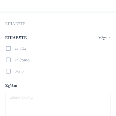
προ-παραγγελία
Κριτικές
•
Όλες
ΕΠΙΛΕΞΤΕ
ΕΠΙΛΕΞΤΕ
Μέχρι. 1
με μέλι
με ζάχαρη
σκέτο
Σχόλια