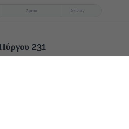
Άμεσα
Delivery
Πύργου 231