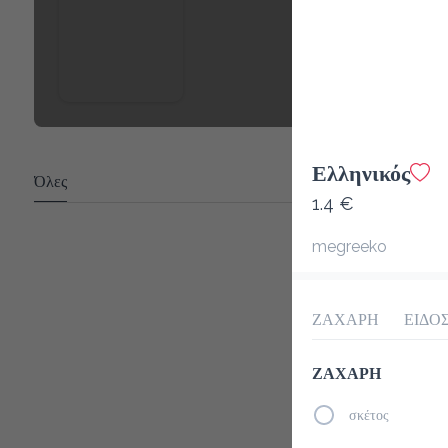
Ελληνικός
Όλες
1.4 €
megreeko
ΖΑΧΑΡΗ
ΕΙΔΟ
ΖΑΧΑΡΗ
σκέτος