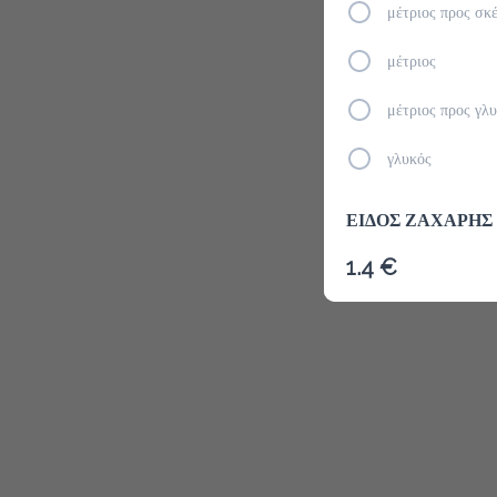
μέτριος προς σκ
μέτριος
Το μενού δ
μέτριος προς γλ
γλυκός
ΕΙΔΟΣ ΖΑΧΑΡΗΣ
1.4 €
λευκή ζάχαρη
μάυρη ζάχαρη
ζαχαρίνη
στέβια
ΓΑΛA