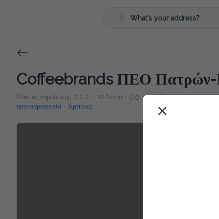
What's your address?
Coffeebrands ΠΕΟ Πατρών-
Κόστος παράδοσης
0.0 €
12Λεπτό
0.0 km
4.5
•
•
•
προ-παραγγελία
Κριτικές
•