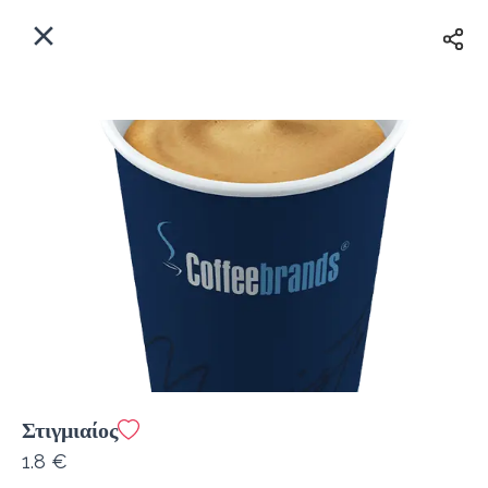
EL
Αρχική
Πού παραδίδουμε;
Συνδεθείτε
Άμεσα
Delivery
Εγγραφή
Στιγμιαίος
Coffeebrands ΠΕΟ Πατρών-Πύργου 231
1.8 €
Κόστος παράδοσης
0.0 €
12Λεπτό
0.0 km
4.5
•
•
•