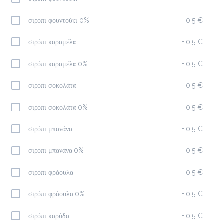
σιρόπι φουντούκι 0%
+
0.5 €
Προσθήκη
σιρόπι καραμέλα
+
0.5 €
Cappuccino
σιρόπι καραμέλα 0%
+
0.5 €
1.7 €
megisto espresso
σιρόπι σοκολάτα
+
0.5 €
σιρόπι σοκολάτα 0%
+
0.5 €
Προσθήκη
σιρόπι μπανάνα
+
0.5 €
σιρόπι μπανάνα 0%
+
0.5 €
Φίλτρου
1.8 €
σιρόπι φράουλα
+
0.5 €
megisto filter
σιρόπι φράουλα 0%
+
0.5 €
Προσθήκη
σιρόπι καρύδα
+
0.5 €