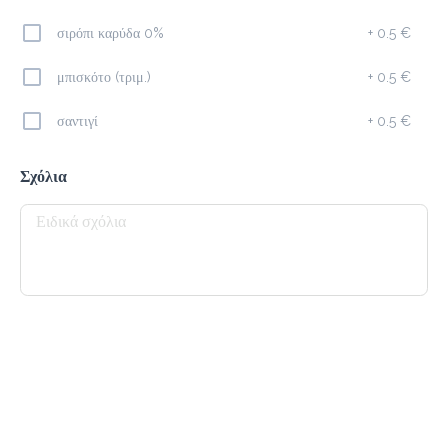
σιρόπι καρύδα 0%
+
0.5 €
Espresso Macchiato
1.4 €
μπισκότο (τριμ.)
+
0.5 €
megisto espresso
σαντιγί
+
0.5 €
Προσθήκη
Σχόλια
Στιγμιαίος
1.8 €
megisto instant coffee
Προσθήκη
Φραπέ
1.8 €
megisto instant coffee