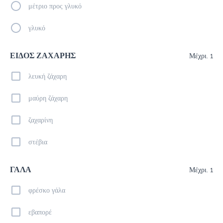
μέτριο προς γλυκό
Καφέδες
γλυκό
ΕΙΔΟΣ ΖΑΧΑΡΗΣ
Espresso
Μέχρι. 1
1.4 €
λευκή ζάχαρη
megisto espresso
μαύρη ζάχαρη
Προσθήκη
ζαχαρίνη
στέβια
Freddo Cappuccino
2.1 €
megisto espresso
ΓΑΛΑ
Μέχρι. 1
φρέσκο γάλα
Προσθήκη
εβαπορέ