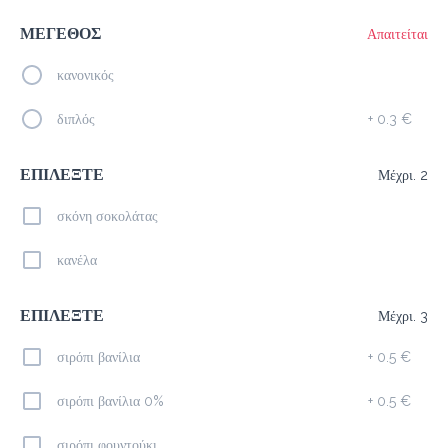
Americano
ΜΕΓΕΘΟΣ
Απαιτείται
1.9 €
megisto espresso
κανονικός
διπλός
+
0.3 €
Προσθήκη
ΕΠΙΛΕΞΤΕ
Μέχρι. 2
Freddo Espresso
σκόνη σοκολάτας
1.9 €
megisto espresso
κανέλα
Προσθήκη
ΕΠΙΛΕΞΤΕ
Μέχρι. 3
σιρόπι βανίλια
+
0.5 €
Ice Latte
σιρόπι βανίλια 0%
+
0.5 €
2.1 €
megisto espresso
σιρόπι φουντούκι