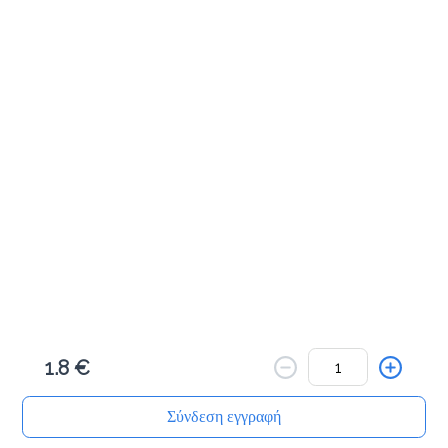
Cookies & Bites
Μηλοπιτάκι με κανέλα 100γρ
1.8 €
Προσθήκη
Πλεξίδα πορτοκαλιού 100γρ
1.8 €
1.8 €
Προσθήκη
Σύνδεση εγγραφή
Αρχική
Αναζήτηση
Καλάθι μου
Παραγγελίες
Προφίλ