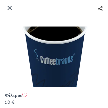
EL
Αρχική
Πού παραδίδουμε;
Συνδεθείτε
Άμεσα
Delivery
Εγγραφή
Φίλτρου
Coffeebrands ΠΕΟ Πατρών-Πύργου 231
1.8 €
Κόστος παράδοσης
0.0 €
12Λεπτό
0.0 km
4.5
•
•
•