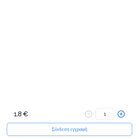
Cookies & Bites
Μηλοπιτάκι με κανέλα 100γρ
1.8 €
Προσθήκη
Πλεξίδα πορτοκαλιού 100γρ
1.8 €
1.8 €
Προσθήκη
Σύνδεση εγγραφή
Αρχική
Αναζήτηση
Καλάθι μου
Παραγγελίες
Προφίλ