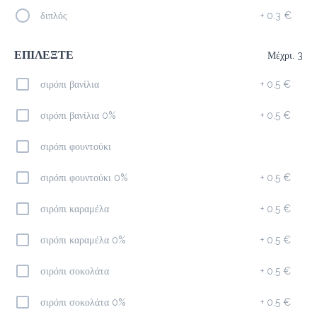
διπλός
+
0.3 €
Americano
1.9 €
megisto espresso
ΕΠΙΛΕΞΤΕ
Μέχρι. 3
σιρόπι βανίλια
+
0.5 €
Προσθήκη
σιρόπι βανίλια 0%
+
0.5 €
Freddo Espresso
σιρόπι φουντούκι
1.9 €
megisto espresso
σιρόπι φουντούκι 0%
+
0.5 €
σιρόπι καραμέλα
+
0.5 €
Προσθήκη
σιρόπι καραμέλα 0%
+
0.5 €
σιρόπι σοκολάτα
+
0.5 €
Ice Latte
2.1 €
σιρόπι σοκολάτα 0%
+
0.5 €
megisto espresso