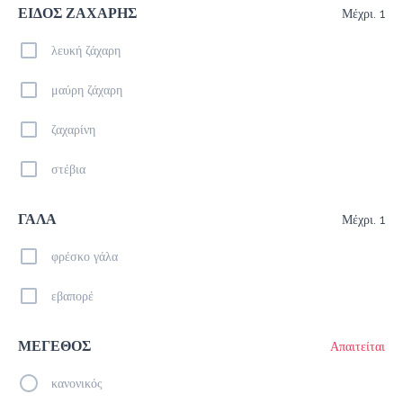
ΕΙΔΟΣ ΖΑΧΑΡΗΣ
Μέχρι. 1
Καφέδες
λευκή ζάχαρη
μαύρη ζάχαρη
Espresso
1.4 €
ζαχαρίνη
megisto espresso
στέβια
Προσθήκη
ΓΑΛΑ
Μέχρι. 1
φρέσκο γάλα
Freddo Cappuccino
2.1 €
εβαπορέ
megisto espresso
ΜΕΓΕΘΟΣ
Απαιτείται
Προσθήκη
κανονικός