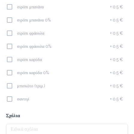
σιρόπι μπανάνα
+
0.5 €
Προσθήκη
σιρόπι μπανάνα 0%
+
0.5 €
σιρόπι φράουλα
+
0.5 €
Cappuccino
1.7 €
σιρόπι φράουλα 0%
+
0.5 €
megisto espresso
σιρόπι καρύδα
+
0.5 €
Προσθήκη
σιρόπι καρύδα 0%
+
0.5 €
μπισκότο (τριμ.)
+
0.5 €
Φίλτρου
1.8 €
σαντιγί
+
0.5 €
megisto filter
Σχόλια
Προσθήκη