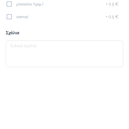
μπισκότο (τριμ.)
+
0.5 €
Προσθήκη
σαντιγί
+
0.5 €
Σχόλια
Cappuccino
1.7 €
megisto espresso
Προσθήκη
Φίλτρου
1.8 €
megisto filter
Προσθήκη