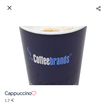
EL
Αρχική
Πού παραδίδουμε;
Συνδεθείτε
Άμεσα
Delivery
Εγγραφή
Cappuccino
Coffeebrands ΠΕΟ Πατρών-Πύργου 231
1.7 €
Κόστος παράδοσης
0.0 €
12Λεπτό
0.0 km
4.5
•
•
•