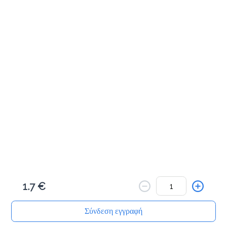
Cookies & Bites
Μηλοπιτάκι με κανέλα 100γρ
1.8 €
Προσθήκη
Πλεξίδα πορτοκαλιού 100γρ
1.8 €
1.7 €
Προσθήκη
Σύνδεση εγγραφή
Αρχική
Αναζήτηση
Καλάθι μου
Παραγγελίες
Προφίλ