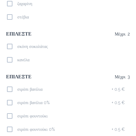
ζαχαρίνη
Καφέδες
στέβια
Espresso
ΕΠΙΛΕΞΤΕ
Μέχρι. 2
1.4 €
megisto espresso
σκόνη σοκολάτας
κανέλα
Προσθήκη
ΕΠΙΛΕΞΤΕ
Μέχρι. 3
Freddo Cappuccino
σιρόπι βανίλια
+
0.5 €
2.1 €
megisto espresso
σιρόπι βανίλια 0%
+
0.5 €
σιρόπι φουντούκι
Προσθήκη
σιρόπι φουντούκι 0%
+
0.5 €