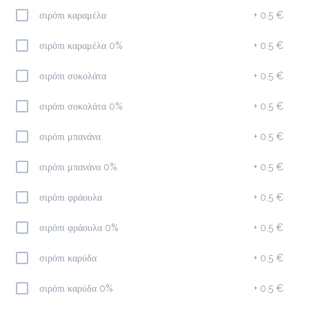
σιρόπι καραμέλα
+
0.5 €
Americano
1.9 €
σιρόπι καραμέλα 0%
+
0.5 €
megisto espresso
σιρόπι σοκολάτα
+
0.5 €
Προσθήκη
σιρόπι σοκολάτα 0%
+
0.5 €
σιρόπι μπανάνα
+
0.5 €
Freddo Espresso
1.9 €
σιρόπι μπανάνα 0%
+
0.5 €
megisto espresso
σιρόπι φράουλα
+
0.5 €
Προσθήκη
σιρόπι φράουλα 0%
+
0.5 €
σιρόπι καρύδα
+
0.5 €
Ice Latte
2.1 €
σιρόπι καρύδα 0%
+
0.5 €
megisto espresso