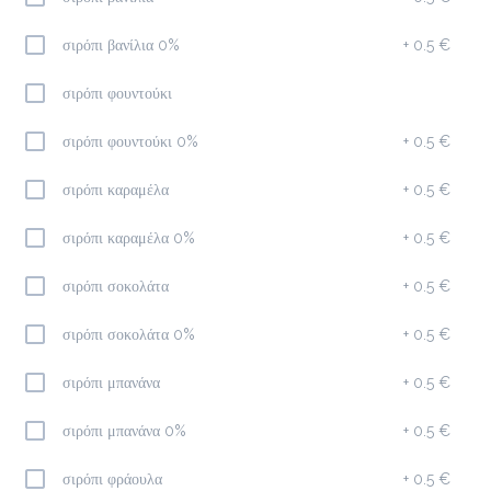
σιρόπι βανίλια 0%
+
0.5 €
Προσθήκη
σιρόπι φουντούκι
Cappuccino
σιρόπι φουντούκι 0%
+
0.5 €
1.7 €
megisto espresso
σιρόπι καραμέλα
+
0.5 €
σιρόπι καραμέλα 0%
+
0.5 €
Προσθήκη
σιρόπι σοκολάτα
+
0.5 €
Φίλτρου
σιρόπι σοκολάτα 0%
+
0.5 €
1.8 €
megisto filter
σιρόπι μπανάνα
+
0.5 €
σιρόπι μπανάνα 0%
+
0.5 €
Προσθήκη
σιρόπι φράουλα
+
0.5 €