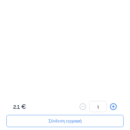
Cookies & Bites
Μηλοπιτάκι με κανέλα 100γρ
1.8 €
Προσθήκη
Πλεξίδα πορτοκαλιού 100γρ
1.8 €
2.1 €
Προσθήκη
Σύνδεση εγγραφή
Αρχική
Αναζήτηση
Καλάθι μου
Παραγγελίες
Προφίλ