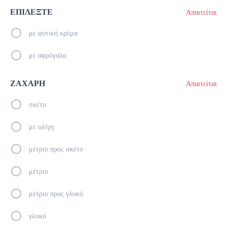
ΕΠΙΛΕΞΤΕ
Απαιτείται
Καφέδες
με φυτική κρέμα
Espresso
με αφρόγαλα
1.4 €
megisto espresso
ΖΑΧΑΡΗ
Απαιτείται
σκέτο
Προσθήκη
με ολίγη
Freddo Cappuccino
μέτριο προς σκέτο
2.1 €
megisto espresso
μέτριο
μέτριο προς γλυκό
Προσθήκη
γλυκό