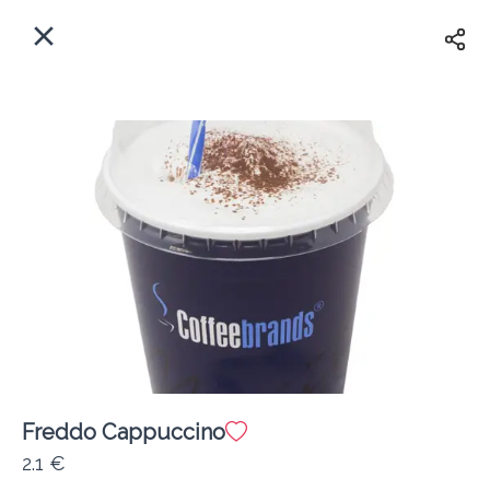
EL
Αρχική
Πού παραδίδουμε;
Συνδεθείτε
Άμεσα
Delivery
Εγγραφή
Freddo Cappuccino
Coffeebrands ΠΕΟ Πατρών-Πύργου 231
2.1 €
Κόστος παράδοσης
0.0 €
12Λεπτό
0.0 km
4.5
•
•
•