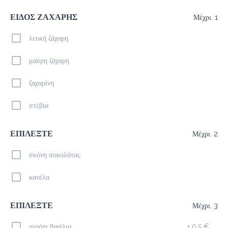
Americano
ΕΙΔΟΣ ΖΑΧΑΡΗΣ
Μέχρι. 1
1.9 €
megisto espresso
λευκή ζάχαρη
μαύρη ζάχαρη
Προσθήκη
ζαχαρίνη
Freddo Espresso
στέβια
1.9 €
megisto espresso
ΕΠΙΛΕΞΤΕ
Μέχρι. 2
σκόνη σοκολάτας
Προσθήκη
κανέλα
Ice Latte
ΕΠΙΛΕΞΤΕ
Μέχρι. 3
2.1 €
megisto espresso
σιρόπι βανίλια
+
0.5 €