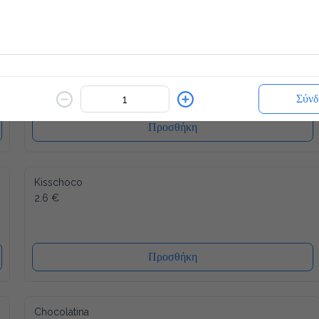
Milk Shake
2.6 €
Επίλεξε απο 4 γεύσεις
Σύνδ
Προσθήκη
Kisschoco
2.6 €
Προσθήκη
Chocolatina