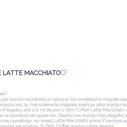
megisto instant coffee
Προσθήκη
Ελληνικός
1.4 €
megreeko
Προσθήκη
E LATTE MACCHIATO
fee?

 μία υγιεινή εναλλακτική σε σχέση με τον συνηθισμένο στιγμιαίο καφέ,
νώριζες πως πχ. ένας κλασσικός στιγμιαίος καφές με γάλα περιέχει π
 6 θερμίδες ανά 100 ml θα γίνει ο Slim Coffee Latte Macchiato τ
 να ξεκινήσεις την ημέρα σου. Παρόλο που περιέχει λίγες θερμίδες κα
α σας εγγυηθούμε την τυπική Latte Macchiato γεύση! Γλυκύτητα χωρί
ταμίνες και μέταλλα. Το Slim Coffee περιέχει επίσης καφεΐνη.