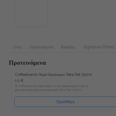
Όλες
Προτεινόμενα
Καφέδες
Signature Drinks
Προτεινόμενα
Coffeebrands Νερό Οικολογικό Tetra Pak 750ml
1.0 €
Η Coffeebrands παρουσιάζει το νέο εμφιαλωμένο νερό σε 
μία καινοτόμα χάρτινη συσκευασία Tetra Pak 750ml.

Το νέο νερό Coffeebrands είναι πλούσιο σε μαγνήσιο με 
ιδανικές αναλογίες μετάλλων και σε χάρτινη συσκευασία Tetra 
Προσθήκη
Pak που θα επιτρέπει στους καταναλωτές μας να 
απολαμβάνουν το εμφιαλωμένο νερό με νέο και φιλικό προς 
το περιβάλλον τρόπο!
