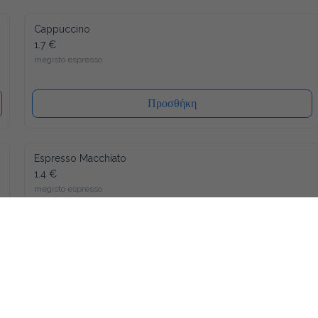
Cappuccino
1.7 €
megisto espresso
Προσθήκη
Espresso Macchiato
1.4 €
megisto espresso
Προσθήκη
Φραπέ
1.8 €