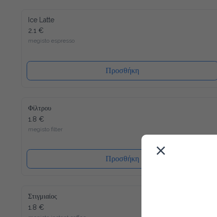
Ice Latte
2.1 €
megisto espresso
Προσθήκη
Φίλτρου
1.8 €
megisto filter
Προσθήκη
Στιγμιαίος
1.8 €