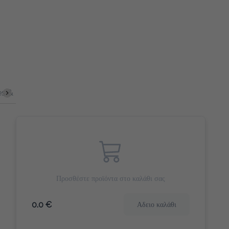
s & Bites
Γλυκά Snacks
Γλυκό Φρούτου
Morning Hero
Προσθέστε προϊόντα στο καλάθι σας
0.0 €
Αδειο καλάθι