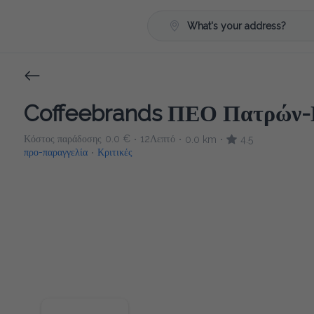
What's your address?
Coffeebrands ΠΕΟ Πατρών-
Κόστος παράδοσης
0.0 €
12Λεπτό
0.0 km
4.5
•
•
•
προ-παραγγελία
Κριτικές
•