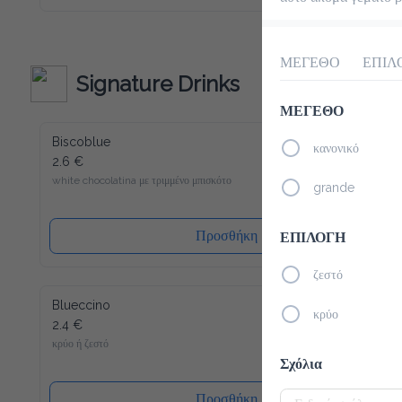
Macchiato το καινούριο σου αγαπημένο ρόφημα για να 
ξεκινήσεις την ημέρα σου. Παρόλο που περιέχει λίγες 
θερμίδες και είναι άνευ ζάχαρης, μπορούμε να σας εγγυηθούμε 
την τυπική Latte Macchiato γεύση! Γλυκύτητα χωρίς τύψεις 
- και αυτό ακόμα γεμάτο βιταμίνες και μέταλλα. Το Slim 
ΜΕΓΕΘΟ
ΕΠΙΛ
Coffee περιέχει επίσης καφεΐνη.
Signature Drinks
ΜΕΓΕΘΟ
Biscoblue
κανονικό
2.6 €
white chocolatina με τριμμένο μπισκότο
grande
Προσθήκη
ΕΠΙΛΟΓΗ
ζεστό
Blueccino
κρύο
2.4 €
κρύο ή ζεστό
Σχόλια
Προσθήκη