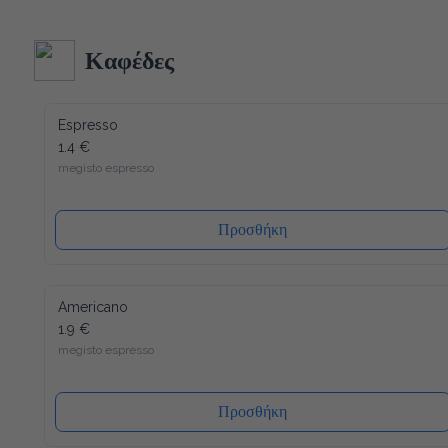
Ακολουθώντας τα αυστηρότερα ποιοτικά πρότυπα στην 
κατασκευή και δεδομένου ότι όλα τα υλικά του είναι 
ανακυκλώσιμα (και το καπάκι), η συσκευασία μας έχει τον 
λιγότερο δυνατό αντίκτυπο στο περιβάλλον. Ενώ ένα άλλο 
Καφέδες
πλεονέκτημα είναι ότι το καπάκι κλείνει ξανά, μετά από κάθε 
χρήση, έτσι ώστε το νερό να διατηρείται πάντα φρέσκο ​​και 
υγιεινό.
Espresso
1.4 €
megisto espresso
Προσθήκη
Americano
1.9 €
megisto espresso
Προσθήκη