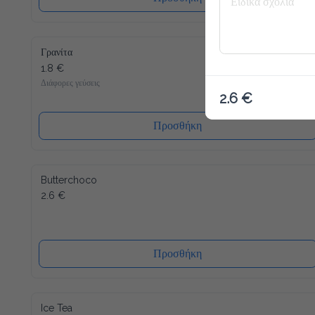
Γρανίτα
1.8 €
Διάφορες γεύσεις
2.6 €
Προσθήκη
Butterchoco
2.6 €
Προσθήκη
Ice Tea