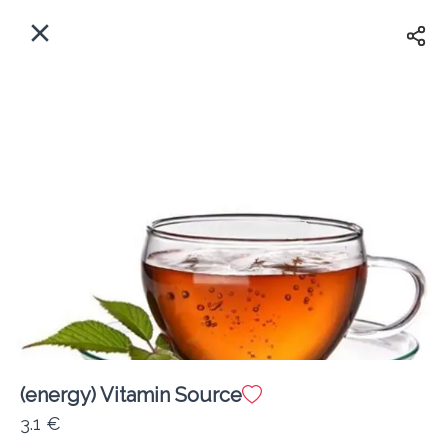
EL
Αρχική
Πού παραδίδουμε;
Συνδεθείτε
Άμεσα
Delivery
Εγγραφή
(energy) Vitamin Source
Coffeebrands ΠΕΟ Πατρών-Πύργου 231
3.1 €
Κόστος παράδοσης
0.0 €
12Λεπτό
0.0 km
4.5
•
•
•