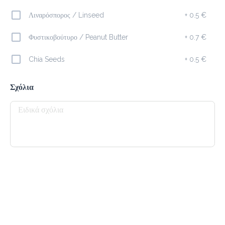
Λιναρόσπορος / Linseed
+
0.5 €
Καφέδες
Φυστικοβούτυρο / Peanut Butter
+
0.7 €
Espresso
Chia Seeds
+
0.5 €
1.4 €
megisto espresso
Σχόλια
Προσθήκη
Freddo Cappuccino
2.1 €
megisto espresso
Προσθήκη