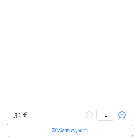
Cookies & Bites
Μηλοπιτάκι με κανέλα 100γρ
1.8 €
Προσθήκη
Πλεξίδα πορτοκαλιού 100γρ
1.8 €
3.1 €
Προσθήκη
Σύνδεση εγγραφή
Αρχική
Αναζήτηση
Καλάθι μου
Παραγγελίες
Προφίλ