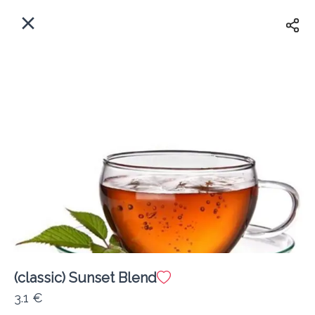
EL
Αρχική
Πού παραδίδουμε;
Συνδεθείτε
Άμεσα
Delivery
Εγγραφή
(classic) Sunset Blend
Coffeebrands ΠΕΟ Πατρών-Πύργου 231
3.1 €
Κόστος παράδοσης
0.0 €
12Λεπτό
0.0 km
4.5
•
•
•