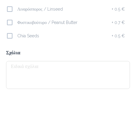
Λιναρόσπορος / Linseed
+
0.5 €
Καφέδες
Φυστικοβούτυρο / Peanut Butter
+
0.7 €
Espresso
Chia Seeds
+
0.5 €
1.4 €
megisto espresso
Σχόλια
Προσθήκη
Freddo Cappuccino
2.1 €
megisto espresso
Προσθήκη