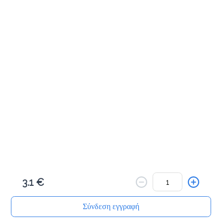
Cookies & Bites
Μηλοπιτάκι με κανέλα 100γρ
1.8 €
Προσθήκη
Πλεξίδα πορτοκαλιού 100γρ
1.8 €
3.1 €
Προσθήκη
Σύνδεση εγγραφή
Αρχική
Αναζήτηση
Καλάθι μου
Παραγγελίες
Προφίλ