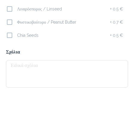
Λιναρόσπορος / Linseed
+
0.5 €
Καφέδες
Φυστικοβούτυρο / Peanut Butter
+
0.7 €
Espresso
Chia Seeds
+
0.5 €
1.4 €
megisto espresso
Σχόλια
Προσθήκη
Freddo Cappuccino
2.1 €
megisto espresso
Προσθήκη