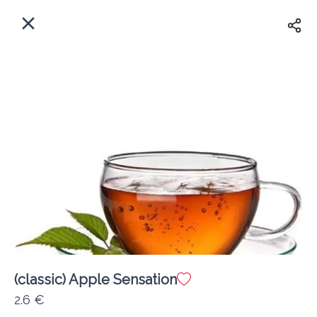
EL
Αρχική
Πού παραδίδουμε;
Συνδεθείτε
Άμεσα
Delivery
Εγγραφή
(classic) Apple Sensation
Coffeebrands ΠΕΟ Πατρών-Πύργου 231
2.6 €
Κόστος παράδοσης
0.0 €
12Λεπτό
0.0 km
4.5
•
•
•