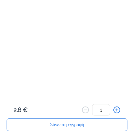
Cookies & Bites
Μηλοπιτάκι με κανέλα 100γρ
1.8 €
Προσθήκη
Πλεξίδα πορτοκαλιού 100γρ
1.8 €
2.6 €
Προσθήκη
Σύνδεση εγγραφή
Αρχική
Αναζήτηση
Καλάθι μου
Παραγγελίες
Προφίλ