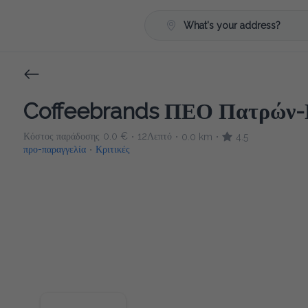
What's your address?
Coffeebrands ΠΕΟ Πατρών-Π
Κόστος παράδοσης
0.0 €
12Λεπτό
0.0 km
4.5
•
•
•
προ-παραγγελία
Κριτικές
•