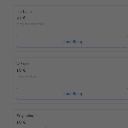
Ice Latte
2.1 €
megisto espresso
Προσθήκη
Φίλτρου
1.8 €
megisto filter
Προσθήκη
Στιγμιαίος
1.8 €
megisto instant coffee