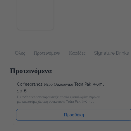
Όλες
Προτεινόμενα
Καφέδες
Signature Drinks
Προτεινόμενα
Coffeebrands Νερό Οικολογικό Tetra Pak 750ml
1.0 €
Η Coffeebrands παρουσιάζει το νέο εμφιαλωμένο νερό σε μία 
καινοτόμα χάρτινη συσκευασία Tetra Pak 750ml.

Το νέο νερό Coffeebrands είναι πλούσιο σε μαγνήσιο με 
ιδανικές αναλογίες μετάλλων και σε χάρτινη συσκευασία Tetra 
Pak που θα επιτρέπει στους καταναλωτές μας να 
Προσθήκη
απολαμβάνουν το εμφιαλωμένο νερό με νέο και φιλικό προς 
το περιβάλλον τρόπο!

Ακολουθώντας τα αυστηρότερα ποιοτικά πρότυπα στην 