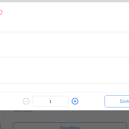
White Chocolatina
2.4 €
ζεστό ή κρύο
Προσθήκη
Blueccino Βανίλια
Σύνδ
2.4 €
κρύο ή ζεστό
Προσθήκη