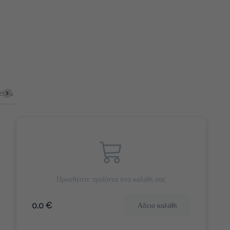
ites
Γλυκά Snacks
Γλυκό Φρούτου
Morning Heroes (πλήρ
Προσθέστε προϊόντα στο καλάθι σας
0.0 €
Αδειο καλάθι