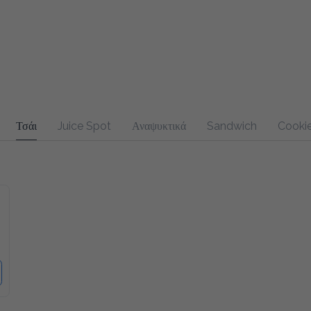
Τσάι
Juice Spot
Αναψυκτικά
Sandwich
Cookies & B