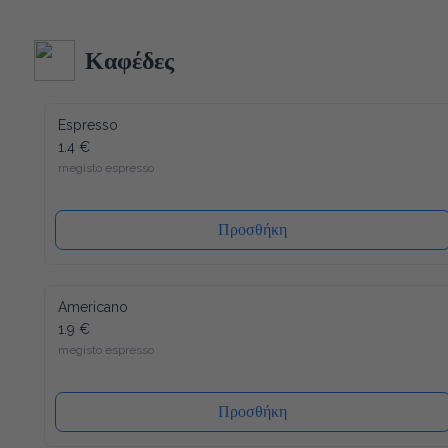
κατασκευή και δεδομένου ότι όλα τα υλικά του είναι 
ανακυκλώσιμα (και το καπάκι), η συσκευασία μας έχει τον 
λιγότερο δυνατό αντίκτυπο στο περιβάλλον. Ενώ ένα άλλο 
Καφέδες
πλεονέκτημα είναι ότι το καπάκι κλείνει ξανά, μετά από κάθε 
χρήση, έτσι ώστε το νερό να διατηρείται πάντα φρέσκο ​​και 
υγιεινό.
Espresso
1.4 €
megisto espresso
Προσθήκη
Americano
1.9 €
megisto espresso
Προσθήκη