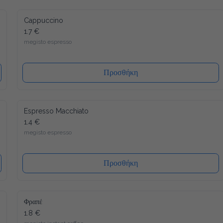
Cappuccino
1.7 €
megisto espresso
Προσθήκη
Espresso Macchiato
1.4 €
megisto espresso
Προσθήκη
Φραπέ
1.8 €
megisto instant coffee