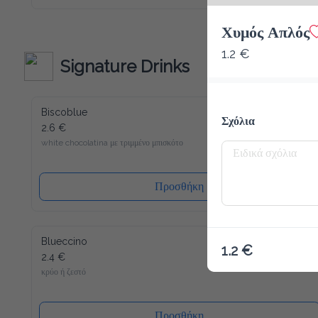
καινούριο σου αγαπημένο ρόφημα για να ξεκινήσεις την ημέρα 
σου. Παρόλο που περιέχει λίγες θερμίδες και είναι άνευ 
ζάχαρης, μπορούμε να σας εγγυηθούμε την τυπική Latte 
Χυμός Απλός
Macchiato γεύση! Γλυκύτητα χωρίς τύψεις - και αυτό ακόμα 
γεμάτο βιταμίνες και μέταλλα. Το Slim Coffee περιέχει επίσης 
1.2 €
καφεΐνη.
Signature Drinks
Biscoblue
Σχόλια
2.6 €
white chocolatina με τριμμένο μπισκότο
Προσθήκη
Blueccino
1.2 €
2.4 €
κρύο ή ζεστό
Προσθήκη