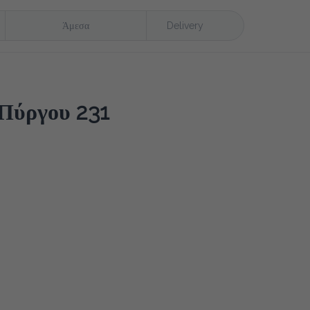
Άμεσα
Delivery
ύργου 231