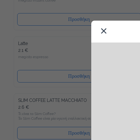
Προσθήκη
Latte
2.1 €
megisto espresso
Προσθήκη
SLIM COFFEE LATTE MACCHIATO
2.6 €
Τι είναι το Slim Coffee?

Το Slim Coffee είναι μία υγιεινή εναλλακτική σε σχέση με τον 
συνηθισμένο στιγμιαίο καφέ, ο οποίος είναι γεμάτος σε 
ζάχαρη. Γνώριζες πως πχ. ένας κλασσικός στιγμιαίος καφές με 
γάλα περιέχει περίπου 400 θερμίδες ανά 100 ml; Με μόνο 6 
Προσθήκη
θερμίδες ανά 100 ml θα γίνει ο Slim Coffee Latte Macchiato το 