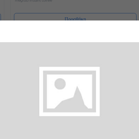
Προσθήκη
Ελληνικός
1.4 €
megreeko
Προσθήκη