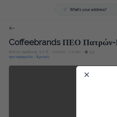
What's your address?
Coffeebrands ΠΕΟ Πατρών-
Κόστος παράδοσης
0.0 €
12Λεπτό
0.0 km
4.5
•
•
•
προ-παραγγελία
Κριτικές
•