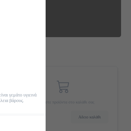
ίναι γεμάτο υγιεινά 
εια βάρους.

Προσθέστε προϊόντα στο καλάθι σας
0.0 €
Αδειο καλάθι