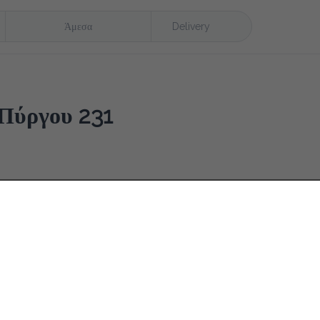
Άμεσα
Delivery
Πύργου 231