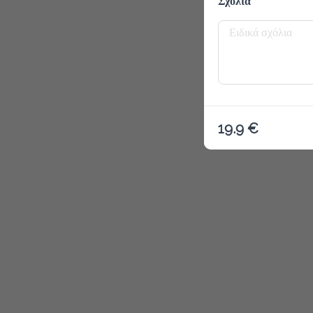
Σχόλια
Το μενού δ
19.9 €