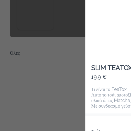
Όλες
SLIM TEATOX
19.9 €
Τι είναι το TeaTox;

Αυτό το τσάι αποτοξί
υλικά όπως Matcha, 
Με συνδυασμό γεύσης