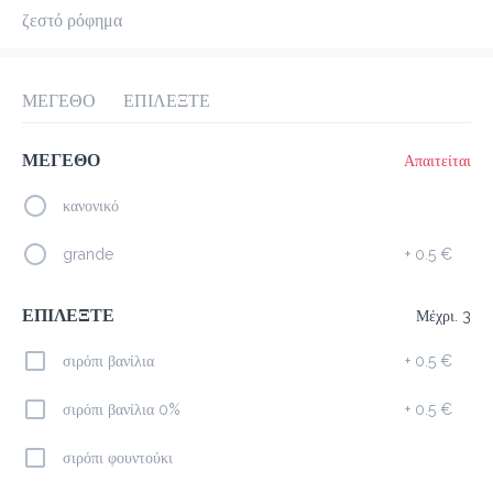
ζεστό ρόφημα
προ-παραγγελία
Κριτικές
•
Όλες
ΜΕΓΕΘΟ
ΕΠΙΛΕΞΤΕ
ΜΕΓΕΘΟ
Απαιτείται
κανονικό
grande
+
0.5 €
ΕΠΙΛΕΞΤΕ
Μέχρι. 3
σιρόπι βανίλια
+
0.5 €
σιρόπι βανίλια 0%
+
0.5 €
σιρόπι φουντούκι