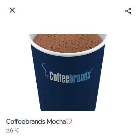
EL
Αρχική
Πού παραδίδουμε;
Συνδεθείτε
Άμεσα
Delivery
Εγγραφή
Coffeebrands Mocha
Coffeebrands ΠΕΟ Πατρών-Πύργου 231
2.6 €
Κόστος παράδοσης
0.0 €
12Λεπτό
0.0 km
4.5
•
•
•