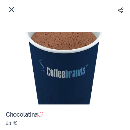
EL
Αρχική
Πού παραδίδουμε;
Συνδεθείτε
Άμεσα
Delivery
Εγγραφή
Chocolatina
Coffeebrands ΠΕΟ Πατρών-Πύργου 231
2.1 €
Κόστος παράδοσης
0.0 €
12Λεπτό
0.0 km
4.5
•
•
•