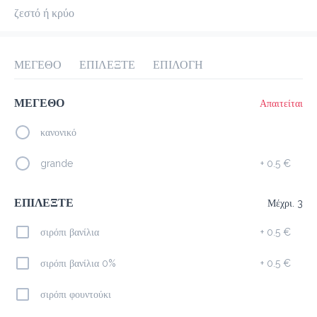
ζεστό ή κρύο
προ-παραγγελία
Κριτικές
•
Όλες
ΜΕΓΕΘΟ
ΕΠΙΛΕΞΤΕ
ΕΠΙΛΟΓΗ
ΜΕΓΕΘΟ
Απαιτείται
κανονικό
grande
+
0.5 €
ΕΠΙΛΕΞΤΕ
Μέχρι. 3
σιρόπι βανίλια
+
0.5 €
σιρόπι βανίλια 0%
+
0.5 €
σιρόπι φουντούκι