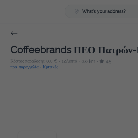
What's your address?
Coffeebrands ΠΕΟ Πατρών-Π
Κόστος παράδοσης
0.0 €
12Λεπτό
0.0 km
4.5
•
•
•
προ-παραγγελία
Κριτικές
•