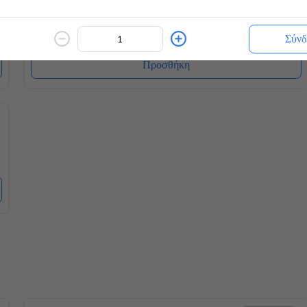
2.1 €
ζεστό ή κρύο
Σύνδ
Προσθήκη