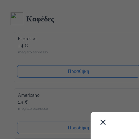
κατασκευή και δεδομένου ότι όλα τα υλικά του είναι 
ανακυκλώσιμα (και το καπάκι), η συσκευασία μας έχει τον 
λιγότερο δυνατό αντίκτυπο στο περιβάλλον. Ενώ ένα άλλο 
Καφέδες
πλεονέκτημα είναι ότι το καπάκι κλείνει ξανά, μετά από κάθε 
χρήση, έτσι ώστε το νερό να διατηρείται πάντα φρέσκο ​​και 
υγιεινό.
Espresso
1.4 €
megisto espresso
Προσθήκη
Americano
1.9 €
megisto espresso
Προσθήκη