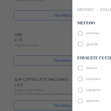
ΜΕΓΕΘΟ
ΕΠΙΛ
Προσθήκη
ΜΕΓΕΘΟ
κανονικό
Latte
2.1 €
grande
megisto espresso
ΕΠΙΛΕΞΤΕ ΓΕΥΣ
Προσθήκη
βανίλια
SLIM COFFEE LATTE MACCHIATO
σοκολάτα
2.6 €
Τι είναι το Slim Coffee?

καραμέλα
Το Slim Coffee είναι μία υγιεινή εναλλακτική σε σχέση με τον 
συνηθισμένο στιγμιαίο καφέ, ο οποίος είναι γεμάτος σε 
ζάχαρη. Γνώριζες πως πχ. ένας κλασσικός στιγμιαίος καφές με 
φράουλα
γάλα περιέχει περίπου 400 θερμίδες ανά 100 ml; Με μόνο 6 
Προσθήκη
θερμίδες ανά 100 ml θα γίνει ο Slim Coffee Latte Macchiato το 