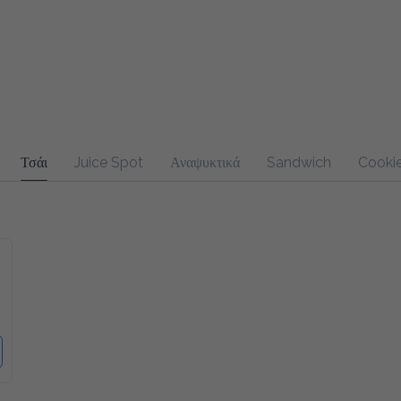
Τσάι
Juice Spot
Αναψυκτικά
Sandwich
Cookies & B