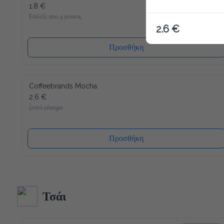
1.8 €
Επίλεξε απο 4 γεύσεις
2.6 €
Προσθήκη
Coffeebrands Mocha
2.6 €
ζεστό ρόφημα
Προσθήκη
Τσάι