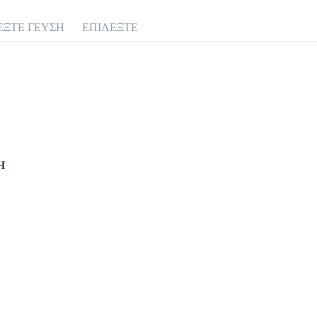
ΕΞΤΕ ΓΕΥΣΗ
ΕΠΙΛΕΞΤΕ
Προσθήκη
Ελληνικός
1.4 €
megreeko
Η
Προσθήκη