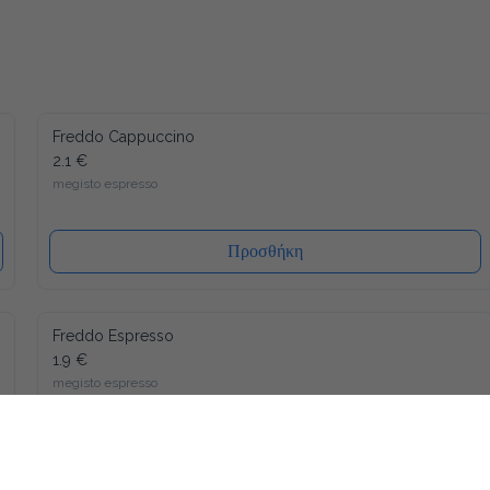
Freddo Cappuccino
2.1 €
megisto espresso
Προσθήκη
Freddo Espresso
1.9 €
megisto espresso
Προσθήκη