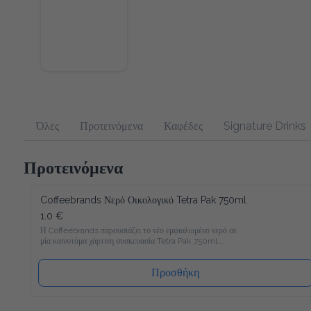
Όλες
Προτεινόμενα
Καφέδες
Signature Drinks
Προτεινόμενα
Coffeebrands Νερό Οικολογικό Tetra Pak 750ml
1.0 €
Η Coffeebrands παρουσιάζει το νέο εμφιαλωμένο νερό σε μία 
καινοτόμα χάρτινη συσκευασία Tetra Pak 750ml.

Το νέο νερό Coffeebrands είναι πλούσιο σε μαγνήσιο με 
ιδανικές αναλογίες μετάλλων και σε χάρτινη συσκευασία Tetra 
Pak που θα επιτρέπει στους καταναλωτές μας να 
Προσθήκη
απολαμβάνουν το εμφιαλωμένο νερό με νέο και φιλικό προς 
το περιβάλλον τρόπο!

Ακολουθώντας τα αυστηρότερα ποιοτικά πρότυπα στην 