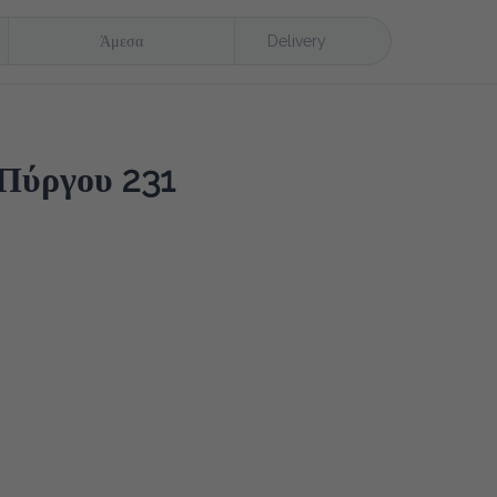
Άμεσα
Delivery
ύργου 231