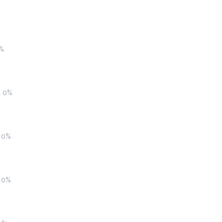
0%
ι
White Chocolatina
2.4 €
ι 0%
ζεστό ή κρύο
Προσθήκη
α 0%
Blueccino Βανίλια
2.4 €
α 0%
κρύο ή ζεστό
Προσθήκη