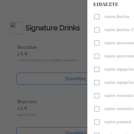
καινούριο σου αγαπημένο ρόφημα για να ξεκινήσεις την ημέρα 
ΕΠΙΛΕΞΤΕ
σου. Παρόλο που περιέχει λίγες θερμίδες και είναι άνευ 
ζάχαρης, μπορούμε να σας εγγυηθούμε την τυπική Latte 
Macchiato γεύση! Γλυκύτητα χωρίς τύψεις - και αυτό ακόμα 
σιρόπι βανίλια
γεμάτο βιταμίνες και μέταλλα. Το Slim Coffee περιέχει επίσης 
καφεΐνη.
Signature Drinks
σιρόπι βανίλια 
σιρόπι φουντούκ
Biscoblue
2.6 €
σιρόπι φουντούκ
white chocolatina με τριμμένο μπισκότο
σιρόπι καραμέλα
Προσθήκη
σιρόπι καραμέλ
σιρόπι σοκολάτα
Blueccino
2.4 €
σιρόπι σοκολάτ
κρύο ή ζεστό
σιρόπι μπανάνα
Προσθήκη