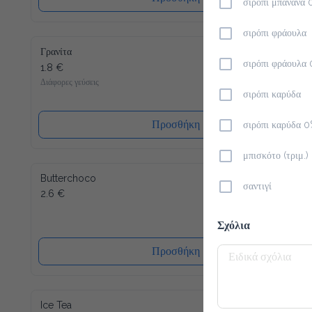
σιρόπι μπανάνα 
σιρόπι φράουλα
Γρανίτα
1.8 €
σιρόπι φράουλα
Διάφορες γεύσεις
σιρόπι καρύδα
Προσθήκη
σιρόπι καρύδα 
μπισκότο (τριμ.)
Butterchoco
σαντιγί
2.6 €
Σχόλια
Προσθήκη
Ice Tea