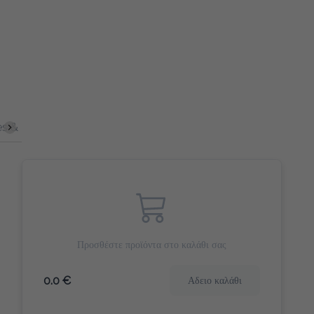
ites
Γλυκά Snacks
Γλυκό Φρούτου
Morning Heroes (πλήρ
Προσθέστε προϊόντα στο καλάθι σας
0.0 €
Αδειο καλάθι