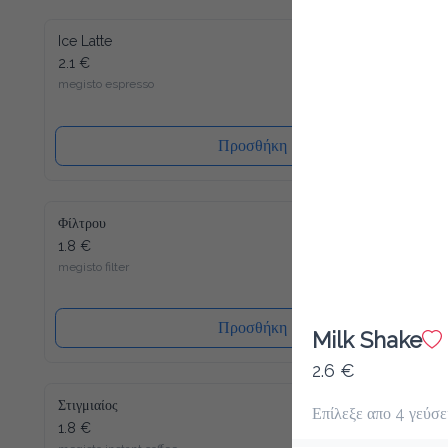
Ice Latte
2.1 €
megisto espresso
Προσθήκη
Φίλτρου
1.8 €
megisto filter
Προσθήκη
Milk Shake
2.6 €
Στιγμιαίος
Επίλεξε απο 4 γεύσε
1.8 €
megisto instant coffee