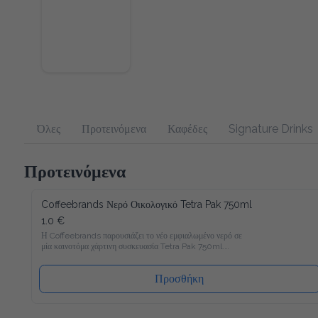
Όλες
Προτεινόμενα
Καφέδες
Signature Drinks
Προτεινόμενα
Coffeebrands Νερό Οικολογικό Tetra Pak 750ml
1.0 €
Η Coffeebrands παρουσιάζει το νέο εμφιαλωμένο νερό σε μία 
καινοτόμα χάρτινη συσκευασία Tetra Pak 750ml.

Το νέο νερό Coffeebrands είναι πλούσιο σε μαγνήσιο με 
ιδανικές αναλογίες μετάλλων και σε χάρτινη συσκευασία Tetra 
Pak που θα επιτρέπει στους καταναλωτές μας να 
Προσθήκη
απολαμβάνουν το εμφιαλωμένο νερό με νέο και φιλικό προς 
το περιβάλλον τρόπο!

Ακολουθώντας τα αυστηρότερα ποιοτικά πρότυπα στην 