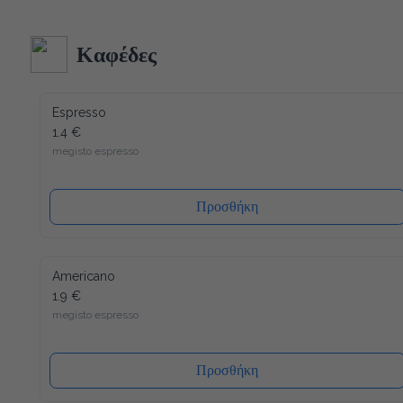
κατασκευή και δεδομένου ότι όλα τα υλικά του είναι 
ανακυκλώσιμα (και το καπάκι), η συσκευασία μας έχει τον 
λιγότερο δυνατό αντίκτυπο στο περιβάλλον. Ενώ ένα άλλο 
Καφέδες
πλεονέκτημα είναι ότι το καπάκι κλείνει ξανά, μετά από κάθε 
χρήση, έτσι ώστε το νερό να διατηρείται πάντα φρέσκο ​​και 
υγιεινό.
Espresso
1.4 €
megisto espresso
Προσθήκη
Americano
1.9 €
megisto espresso
Προσθήκη