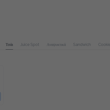
Τσάι
Juice Spot
Αναψυκτικά
Sandwich
Cookies & B