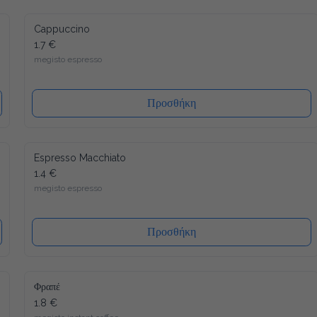
Cappuccino
1.7 €
megisto espresso
Προσθήκη
Espresso Macchiato
1.4 €
megisto espresso
Προσθήκη
Φραπέ
1.8 €
megisto instant coffee