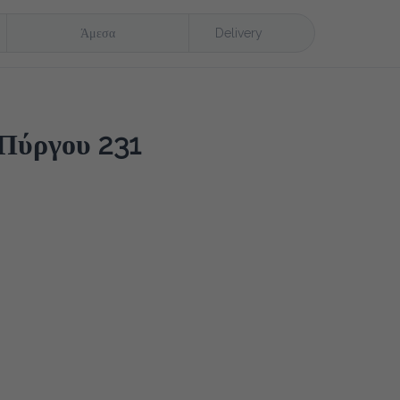
Άμεσα
Delivery
ύργου 231