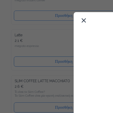
Προσθήκη
Latte
2.1 €
megisto espresso
Προσθήκη
SLIM COFFEE LATTE MACCHIATO
2.6 €
Τι είναι το Slim Coffee?

Το Slim Coffee είναι μία υγιεινή εναλλακτική σε σχέση με τον 
συνηθισμένο στιγμιαίο καφέ, ο οποίος είναι γεμάτος σε 
ζάχαρη. Γνώριζες πως πχ. ένας κλασσικός στιγμιαίος καφές με 
γάλα περιέχει περίπου 400 θερμίδες ανά 100 ml; Με μόνο 6 
Προσθήκη
θερμίδες ανά 100 ml θα γίνει ο Slim Coffee Latte Macchiato το 