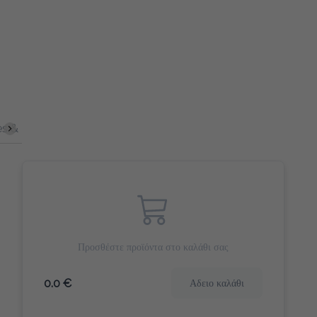
ites
Γλυκά Snacks
Γλυκό Φρούτου
Morning Heroes (πλήρ
Προσθέστε προϊόντα στο καλάθι σας
0.0 €
Αδειο καλάθι