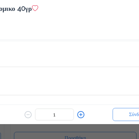
ομικο 40γρ
White Chocolatina
2.4 €
ζεστό ή κρύο
Προσθήκη
Blueccino Βανίλια
2.4 €
Σύνδ
κρύο ή ζεστό
Προσθήκη