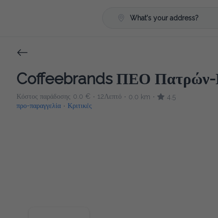
What's your address?
Coffeebrands ΠΕΟ Πατρών-Π
Κόστος παράδοσης
0.0 €
12Λεπτό
0.0 km
4.5
•
•
•
προ-παραγγελία
Κριτικές
•