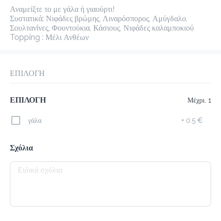
Αναμείξτε το με γάλα ή γιαούρτι!

προ-παραγγελία
Κριτικές
•
Συστατικά: Νιφάδες βρώμης, Λιναρόσπορος, Αμύγδαλο, 
Σουλτανίνες, Φουντούκια, Κάσιους, Νιφάδες καλαμποκιού

Topping : Μέλι Ανθέων
Όλες
ΕΠΙΛΟΓΗ
ΕΠΙΛΟΓΗ
Μέχρι. 1
γάλα
+
0.5 €
Σχόλια