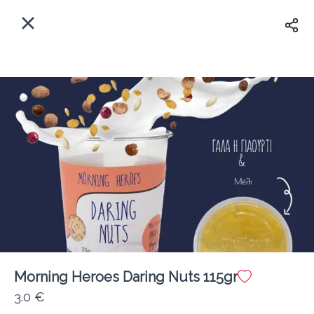
EL
Αρχική
Πού παραδίδουμε;
Συνδεθείτε
Άμεσα
Delivery
Εγγραφή
κλειστό
Morning Heroes Daring Nuts 115gr
Coffeebrands ΠΕΟ Πατρών-Πύργου 231
3.0 €
Κόστος παράδοσης
0.0 €
12Λεπτό
0.0 km
4.5
•
•
•