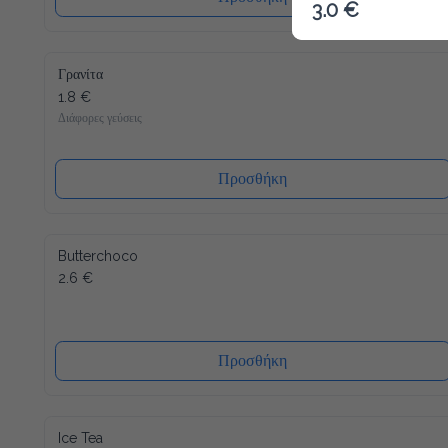
3.0 €
Γρανίτα
1.8 €
Διάφορες γεύσεις
Προσθήκη
Butterchoco
2.6 €
Προσθήκη
Ice Tea