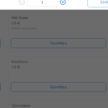
Σύνδ
Milk Shake
2.6 €
Επίλεξε απο 4 γεύσεις
Προσθήκη
Kisschoco
2.6 €
Προσθήκη
Chocolatina