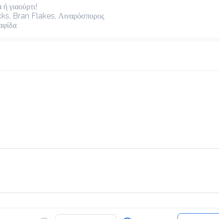
ή γιαούρτι!

cks, Bran Flakes, Λιναρόσπορος

αφίδα
White Chocolatina
2.4 €
ζεστό ή κρύο
Προσθήκη
Blueccino Βανίλια
2.4 €
κρύο ή ζεστό
Προσθήκη