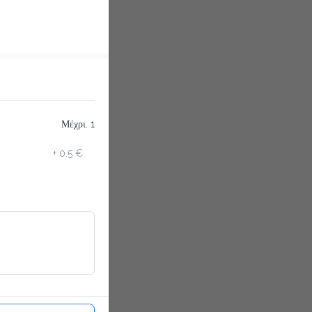
Μέχρι. 1
+
0.5 €