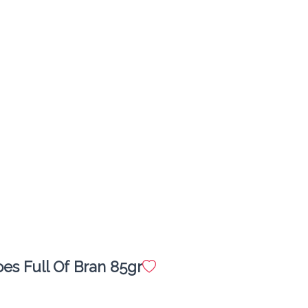
megisto instant coffee
Προσθήκη
Ελληνικός
1.4 €
megreeko
Προσθήκη
es Full Of Bran 85gr