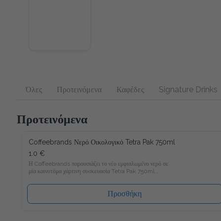
Όλες
Προτεινόμενα
Καφέδες
Signature Drinks
Προτεινόμενα
Coffeebrands Νερό Οικολογικό Tetra Pak 750ml
1.0 €
Η Coffeebrands παρουσιάζει το νέο εμφιαλωμένο νερό σε 
μία καινοτόμα χάρτινη συσκευασία Tetra Pak 750ml.

Το νέο νερό Coffeebrands είναι πλούσιο σε μαγνήσιο με 
ιδανικές αναλογίες μετάλλων και σε χάρτινη συσκευασία Tetra 
Προσθήκη
Pak που θα επιτρέπει στους καταναλωτές μας να 
απολαμβάνουν το εμφιαλωμένο νερό με νέο και φιλικό προς 
το περιβάλλον τρόπο!
