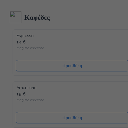
Ακολουθώντας τα αυστηρότερα ποιοτικά πρότυπα στην 
κατασκευή και δεδομένου ότι όλα τα υλικά του είναι 
ανακυκλώσιμα (και το καπάκι), η συσκευασία μας έχει τον 
λιγότερο δυνατό αντίκτυπο στο περιβάλλον. Ενώ ένα άλλο 
Καφέδες
πλεονέκτημα είναι ότι το καπάκι κλείνει ξανά, μετά από κάθε 
χρήση, έτσι ώστε το νερό να διατηρείται πάντα φρέσκο ​​και 
υγιεινό.
Espresso
1.4 €
megisto espresso
Προσθήκη
Americano
1.9 €
megisto espresso
Προσθήκη