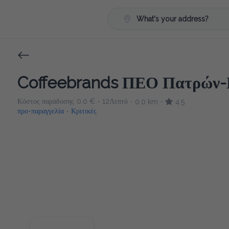
What's your address?
Coffeebrands ΠΕΟ Πατρών-
Κόστος παράδοσης
0.0 €
12Λεπτό
0.0 km
4.5
•
•
•
προ-παραγγελία
Κριτικές
•