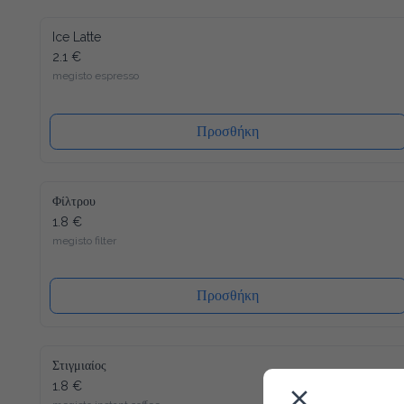
Ice Latte
2.1 €
megisto espresso
Προσθήκη
Φίλτρου
1.8 €
megisto filter
Προσθήκη
Στιγμιαίος
1.8 €