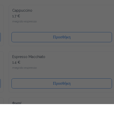
Cappuccino
1.7 €
megisto espresso
Προσθήκη
Espresso Macchiato
1.4 €
megisto espresso
Προσθήκη
Φραπέ
1.8 €