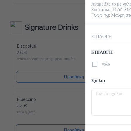
Macchiato το καινούριο σου αγαπημένο ρόφημα για να 
Αναμείξτε το με γάλα 
ξεκινήσεις την ημέρα σου. Παρόλο που περιέχει λίγες 
Συστατικά: Bran Sti
θερμίδες και είναι άνευ ζάχαρης, μπορούμε να σας εγγυηθούμε 
Topping: Μαύρη στ
την τυπική Latte Macchiato γεύση! Γλυκύτητα χωρίς τύψεις 
- και αυτό ακόμα γεμάτο βιταμίνες και μέταλλα. Το Slim 
Coffee περιέχει επίσης καφεΐνη.
Signature Drinks
ΕΠΙΛΟΓΗ
Biscoblue
ΕΠΙΛΟΓΗ
2.6 €
white chocolatina με τριμμένο μπισκότο
γάλα
Προσθήκη
Σχόλια
Blueccino
2.4 €
κρύο ή ζεστό
Προσθήκη