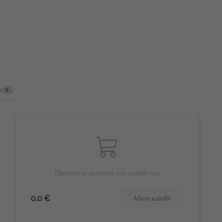
s & Bites
Γλυκά Snacks
Γλυκό Φρούτου
Morning Hero
Προσθέστε προϊόντα στο καλάθι σας
0.0 €
Αδειο καλάθι