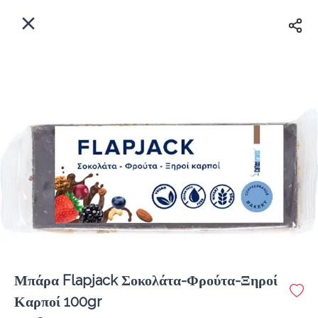
EL
Αρχική
Πού παραδίδουμε;
Συνδεθείτε
Άμεσα
Delivery
Εγγραφή
Μπάρα Flapjack Σοκολάτα-Φρούτα-Ξηροί
Coffeebrands ΠΕΟ Πατρών-Πύργου 231
Καρποί 100gr
Κόστος παράδοσης
0.0 €
12Λεπτό
0.0 km
4.5
•
•
•