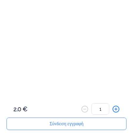
Cookies & Bites
Μηλοπιτάκι με κανέλα 100γρ
1.8 €
Προσθήκη
Πλεξίδα πορτοκαλιού 100γρ
1.8 €
2.0 €
Προσθήκη
Σύνδεση εγγραφή
Αρχική
Αναζήτηση
Καλάθι μου
Παραγγελίες
Προφίλ