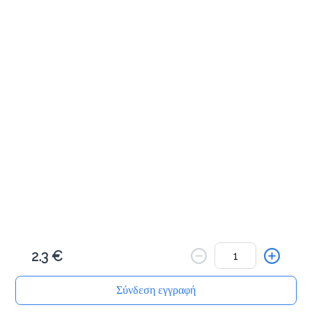
Cookies & Bites
Μηλοπιτάκι με κανέλα 100γρ
1.8 €
Προσθήκη
Πλεξίδα πορτοκαλιού 100γρ
1.8 €
2.3 €
Προσθήκη
Σύνδεση εγγραφή
Αρχική
Αναζήτηση
Καλάθι μου
Παραγγελίες
Προφίλ