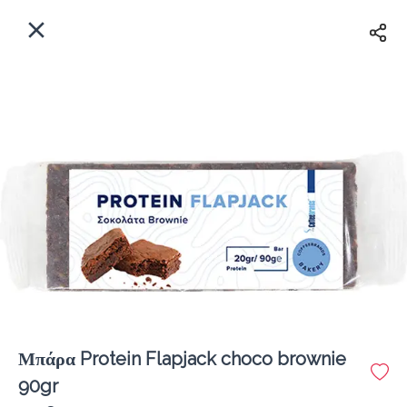
EL
Αρχική
Πού παραδίδουμε;
Συνδεθείτε
Άμεσα
Delivery
Εγγραφή
Μπάρα Protein Flapjack choco brownie
Coffeebrands ΠΕΟ Πατρών-Πύργου 231
90gr
Κόστος παράδοσης
0.0 €
12Λεπτό
0.0 km
4.5
•
•
•