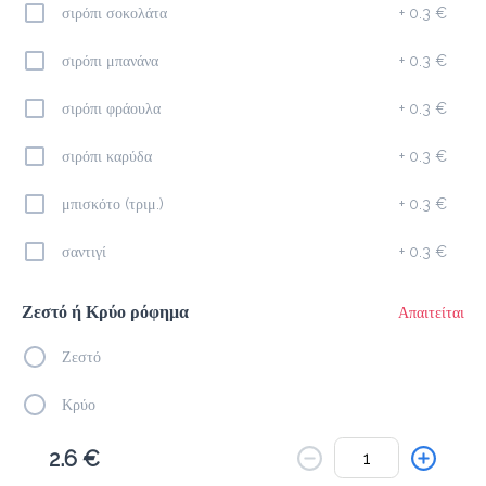
Το μενού δεν είναι διαθέσιμο.
σιρόπι σοκολάτα
+
0.3 €
Πίσω
σιρόπι μπανάνα
+
0.3 €
σιρόπι φράουλα
+
0.3 €
σιρόπι καρύδα
+
0.3 €
μπισκότο (τριμ.)
+
0.3 €
σαντιγί
+
0.3 €
Ζεστό ή Κρύο ρόφημα
Απαιτείται
Ζεστό
Κρύο
2.6 €
Σχόλια