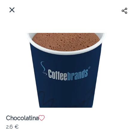
EL
Αρχική
Πού παραδίδουμε;
Συνδεθείτε
Άμεσα
Delivery
Εγγραφή
Chocolatina
Coffeebrands Επάρχ.Οδ. Κέρκυρας-Πέλεκα, Θέση Αλεπού
2.6 €
Κόστος παράδοσης
0.0 €
12Λεπτό
0.0 km
0
•
•
•