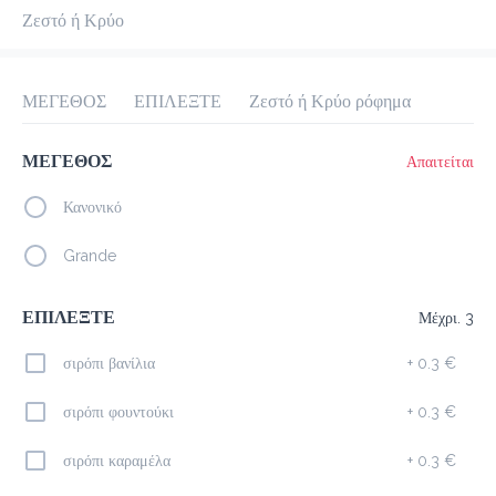
Ζεστό ή Κρύο
προ-παραγγελία
Κριτικές
•
Όλες
ΜΕΓΕΘΟΣ
ΕΠΙΛΕΞΤΕ
Ζεστό ή Κρύο ρόφημα
ΜΕΓΕΘΟΣ
Απαιτείται
Κανονικό
Grande
ΕΠΙΛΕΞΤΕ
Μέχρι. 3
σιρόπι βανίλια
+
0.3 €
σιρόπι φουντούκι
+
0.3 €
σιρόπι καραμέλα
+
0.3 €