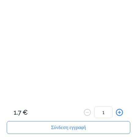
Mr.Healthy (classic)
2.6 €
(Πορτοκάλι, Μήλο)
Προσθήκη
Take a break (energy)
3.3 €
(Μήλο, Αχλάδι, Καρότο, Πιπερόριζα)
Προσθήκη
1.7 €
Energetic (energy)
3.3 €
Σύνδεση εγγραφή
(Πορτοκάλι, Μήλο, Αχλάδι, Λιναρόσπορος)
Αρχική
Αναζήτηση
Καλάθι μου
Παραγγελίες
Προφίλ