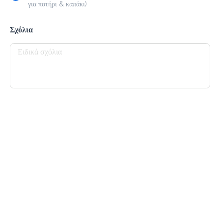
για ποτήρι & καπάκι)
Freddo Cappuccino
Σχόλια
2.3 €
Προσθήκη
Americano
2.0 €
megisto espresso
Προσθήκη
Freddo Espresso
2.0 €
megisto espresso