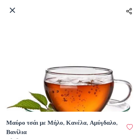
EL
Αρχική
Πού παραδίδουμε;
Συνδεθείτε
Άμεσα
Delivery
Εγγραφή
Μαύρο τσάι με Μήλο, Κανέλα, Αμύγδαλο,
Coffeebrands Ευβοίας 55
Βανίλια
Κόστος παράδοσης
0.0 €
12Λεπτό
0.0 km
4.81
•
•
•