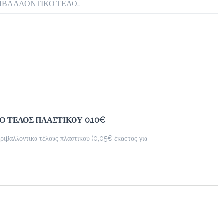
Προσθήκη
ΠΕΡΙΒΑΛΛΟΝΤΙΚΟ ΤΕΛΟΣ ΠΛΑΣΤΙΚΟΥ 0.10€
Milk Shake
2.8 €
Επίλεξε από 4 γεύσεις
Προσθήκη
Ο ΤΕΛΟΣ ΠΛΑΣΤΙΚΟΥ 0.10€
Kisschoco
εριβαλλοντικό τέλους πλαστικού (0,05€ έκαστος για
2.8 €
Προσθήκη