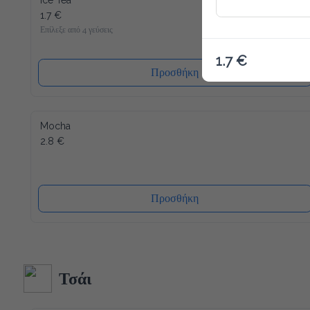
Ice Tea
1.7 €
Επίλεξε από 4 γεύσεις
1.7 €
Προσθήκη
Mocha
2.8 €
Προσθήκη
Τσάι