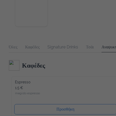
Όλες
Καφέδες
Signature Drinks
Τσάι
Αναψυκτ
Καφέδες
Espresso
1.5 €
megisto espresso
Προσθήκη