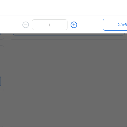
Chocolatina
2.3 €
ζεστό ή κρύο
Σύνδ
Προσθήκη