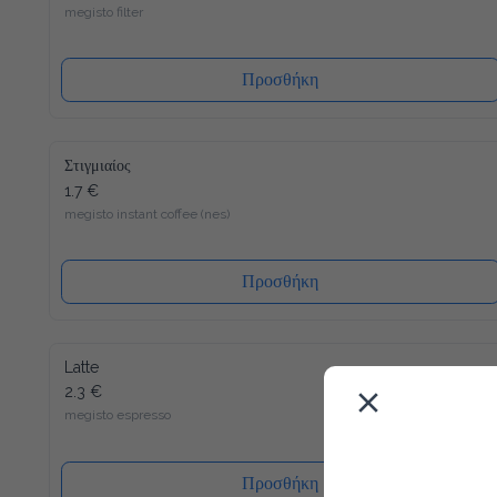
megisto filter
Προσθήκη
Στιγμιαίος
1.7 €
megisto instant coffee (nes)
Προσθήκη
Latte
2.3 €
megisto espresso
Προσθήκη