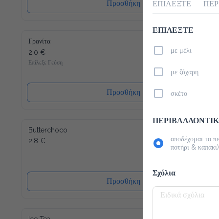
Προσθήκη
ΕΠΙΛΕΞΤΕ
ΕΠΙΛΕΞΤΕ
Γρανίτα
με μέλι
2.0 €
Επίλεξε Γεύση
με ζάχαρη
Προσθήκη
σκέτο
ΠΕΡΙΒΑΛΛΟΝΤΙΚ
Butterchoco
αποδέχομαι το π
2.8 €
ποτήρι & καπάκι)
Σχόλια
Προσθήκη