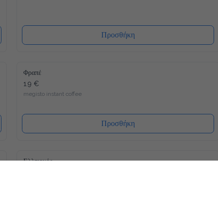
Προσθήκη
Φραπέ
1.9 €
megisto instant coffee
Προσθήκη
Ελληνικός
1.5 €
Προσθήκη