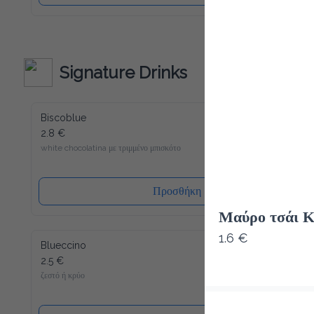
Signature Drinks
Biscoblue
2.8 €
white chocolatina με τριμμένο μπισκότο
Προσθήκη
Μαύρο τσάι Κ
1.6 €
Blueccino
2.5 €
ζεστό ή κρύο