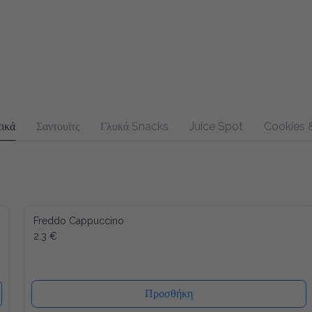
ικά
Σαντουϊτς
Γλυκά Snacks
Juice Spot
Cookies &
Freddo Cappuccino
2.3 €
Προσθήκη