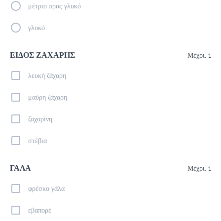
μέτριο προς γλυκό
Freddo Cappuccino
γλυκό
2.3 €
ΕΙΔΟΣ ΖΑΧΑΡΗΣ
Μέχρι. 1
Προσθήκη
λευκή ζάχαρη
μαύρη ζάχαρη
Americano
ζαχαρίνη
2.0 €
megisto espresso
στέβια
Προσθήκη
ΓΑΛΑ
Μέχρι. 1
φρέσκο γάλα
Freddo Espresso
2.0 €
εβαπορέ
megisto espresso