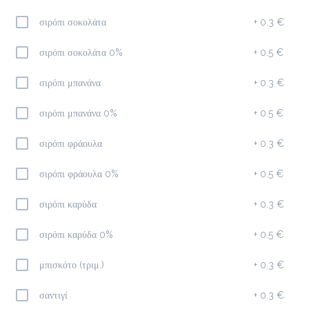
σιρόπι σοκολάτα
+
0.3 €
Φίλτρου
1.9 €
σιρόπι σοκολάτα 0%
+
0.5 €
megisto filter
σιρόπι μπανάνα
+
0.3 €
Προσθήκη
σιρόπι μπανάνα 0%
+
0.5 €
σιρόπι φράουλα
+
0.3 €
Espresso Macchiato
σιρόπι φράουλα 0%
+
0.5 €
1.5 €
σιρόπι καρύδα
+
0.3 €
Προσθήκη
σιρόπι καρύδα 0%
+
0.5 €
μπισκότο (τριμ.)
+
0.3 €
Στιγμιαίος
σαντιγί
+
0.3 €
1.7 €