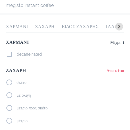
megisto instant coffee
προ-παραγγελία
Κριτικές
•
Ταξινόμηση κατά
ΧΑΡΜΑΝΙ
ΖΑΧΑΡΗ
ΕΙΔΟΣ ΖΑΧΑΡΗΣ
ΓΑΛΑ
Μ
Σαντουϊτς
Γλυκά Snacks
Juice Spot
Cookies & Bit
ΧΑΡΜΑΝΙ
Μέχρι. 1
decaffeinated
Καφέδες
ΖΑΧΑΡΗ
Απαιτείται
σκέτο
Espresso
1.5 €
με ολίγη
megisto espresso
μέτριο προς σκέτο
Προσθήκη
μέτριο