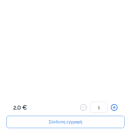
Mr.Healthy (classic)
2.6 €
(Πορτοκάλι, Μήλο)
Προσθήκη
Take a break (energy)
3.3 €
(Μήλο, Αχλάδι, Καρότο, Πιπερόριζα)
Προσθήκη
2.0 €
Energetic (energy)
3.3 €
Σύνδεση εγγραφή
(Πορτοκάλι, Μήλο, Αχλάδι, Λιναρόσπορος)
Αρχική
Αναζήτηση
Καλάθι μου
Παραγγελίες
Προφίλ