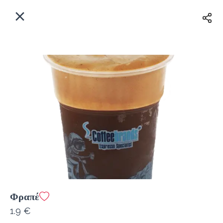
EL
Αρχική
Πού παραδίδουμε;
Συνδεθείτε
Άμεσα
Delivery
Εγγραφή
Φραπέ
Coffeebrands Ευβοίας 55
1.9 €
Κόστος παράδοσης
0.0 €
12Λεπτό
0.0 km
4.81
•
•
•