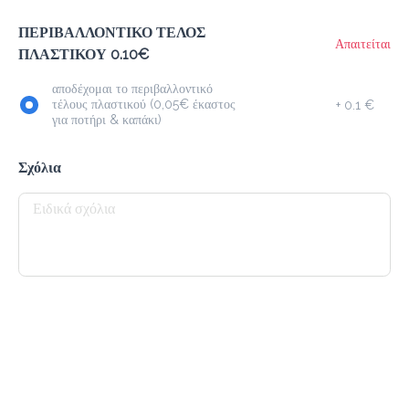
megisto instant coffee (nes)
ΠΕΡΙΒΑΛΛΟΝΤΙΚΟ ΤΕΛΟΣ
Απαιτείται
ΠΛΑΣΤΙΚΟΥ 0.10€
Προσθήκη
αποδέχομαι το περιβαλλοντικό
τέλους πλαστικού (0,05€ έκαστος
+
0.1 €
για ποτήρι & καπάκι)
Φραπέ
1.9 €
Σχόλια
megisto instant coffee
Προσθήκη
Latte
2.3 €
megisto espresso
Προσθήκη