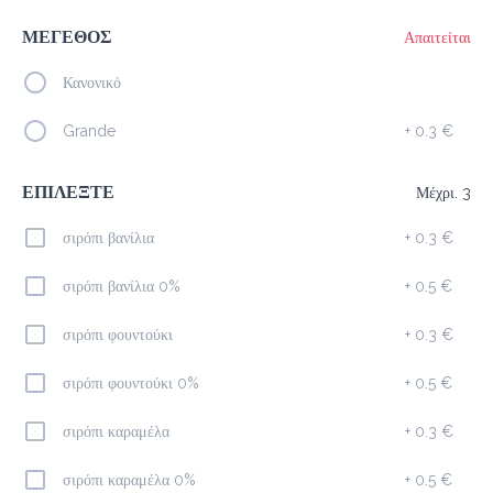
ΜΕΓΕΘΟΣ
Απαιτείται
Προσθήκη
Κανονικό
Grande
+
0.3 €
Ice Latte
2.3 €
ΕΠΙΛΕΞΤΕ
Μέχρι. 3
megisto espresso
σιρόπι βανίλια
+
0.3 €
Προσθήκη
σιρόπι βανίλια 0%
+
0.5 €
σιρόπι φουντούκι
+
0.3 €
Cappuccino
1.9 €
σιρόπι φουντούκι 0%
+
0.5 €
megisto espresso
σιρόπι καραμέλα
+
0.3 €
Προσθήκη
σιρόπι καραμέλα 0%
+
0.5 €