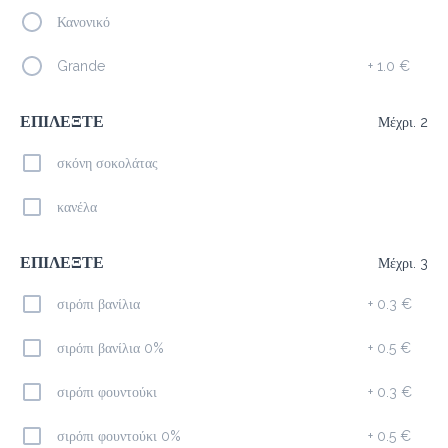
Κανονικό
Προσθήκη
Grande
+
1.0 €
ΕΠΙΛΕΞΤΕ
Μέχρι. 2
Ice Latte
2.3 €
σκόνη σοκολάτας
megisto espresso
κανέλα
Προσθήκη
ΕΠΙΛΕΞΤΕ
Μέχρι. 3
σιρόπι βανίλια
+
0.3 €
Cappuccino
1.9 €
σιρόπι βανίλια 0%
+
0.5 €
megisto espresso
σιρόπι φουντούκι
+
0.3 €
Προσθήκη
σιρόπι φουντούκι 0%
+
0.5 €