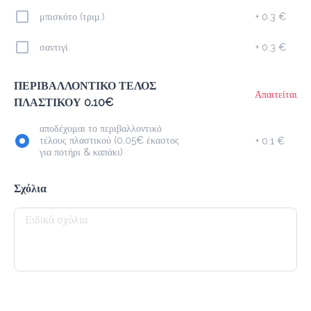
megisto instant coffee (nes)
μπισκότο (τριμ.)
+
0.3 €
σαντιγί
+
0.3 €
Προσθήκη
ΠΕΡΙΒΑΛΛΟΝΤΙΚΟ ΤΕΛΟΣ
Απαιτείται
ΠΛΑΣΤΙΚΟΥ 0.10€
Φραπέ
1.9 €
αποδέχομαι το περιβαλλοντικό
megisto instant coffee
τέλους πλαστικού (0,05€ έκαστος
+
0.1 €
για ποτήρι & καπάκι)
Προσθήκη
Σχόλια
Latte
2.3 €
megisto espresso
Προσθήκη