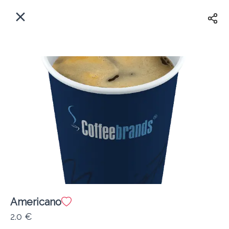
EL
Αρχική
Πού παραδίδουμε;
Συνδεθείτε
Άμεσα
Delivery
Εγγραφή
Americano
Coffeebrands Ευβοίας 55
2.0 €
Κόστος παράδοσης
0.0 €
12Λεπτό
0.0 km
4.81
•
•
•