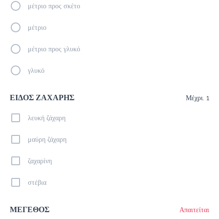
μέτριο προς σκέτο
Freddo Cappuccino
μέτριο
2.3 €
μέτριο προς γλυκό
Προσθήκη
γλυκό
ΕΙΔΟΣ ΖΑΧΑΡΗΣ
Μέχρι. 1
Americano
2.0 €
λευκή ζάχαρη
megisto espresso
μαύρη ζάχαρη
Προσθήκη
ζαχαρίνη
στέβια
Freddo Espresso
2.0 €
ΜΕΓΕΘΟΣ
Απαιτείται
megisto espresso